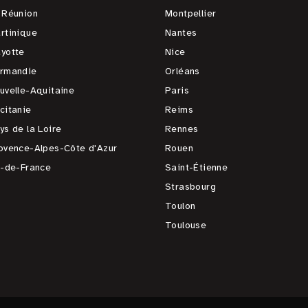
 Réunion
Montpellier
rtinique
Nantes
yotte
Nice
rmandie
Orléans
uvelle-Aquitaine
Paris
citanie
Reims
ys de la Loire
Rennes
ovence-Alpes-Côte d'Azur
Rouen
e-de-France
Saint-Étienne
Strasbourg
Toulon
Toulouse