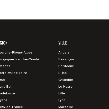
GION
VILLE
vergne-Rhône-Alpes
Angers
urgogne-Franche-Comté
Besançon
etagne
Bordeaux
ntre-Val de Loire
Dijon
rse
Grenoble
and Est
Le Havre
adeloupe
Lille
yane
Lyon
uts-de-France
Marseille