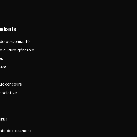
tudiante
de personnalité
e culture générale
es
ent
ux concours
sociative
ieur
tats des examens