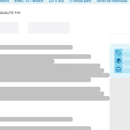
lliers
BAC +5 / Master
> 5 ans
Temps plein
Pas de télétravail
QUALITE F/H