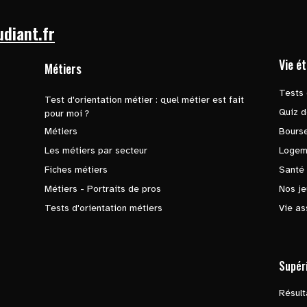
udiant.fr
Vie é
Métiers
Tests 
Test d'orientation métier : quel métier est fait
Quiz d
pour moi ?
Métiers
Bours
Les métiers par secteur
Logem
Fiches métiers
Santé
Métiers - Portraits de pros
Nos je
Tests d'orientation métiers
Vie as
Supér
Résul