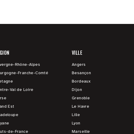
GION
VILLE
vergne-Rhône-Alpes
Angers
urgogne-Franche-Comté
Besançon
etagne
Bordeaux
ntre-Val de Loire
Dijon
rse
Grenoble
and Est
Le Havre
adeloupe
Lille
yane
Lyon
uts-de-France
Marseille