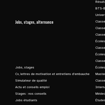
Résul
BTS-
Univer
Jobs, stages, alternance
Classe
Class
Class
Écoles
Classe
École
Class
Jobs, stages
Écoles
Cv, lettres de motivation et entretiens d'embauche
Master
Simulateur de qualité
Class
Actu et conseils emploi
Intern
Stages : nos conseils
Médec
Jobs étudiants
Études