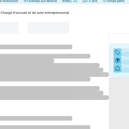
e/statutaire
Champs-sur-Marne
BAC +2
> 3 ans
Temps plein
Chargé d'accueil et de suivi entrepreneuriat