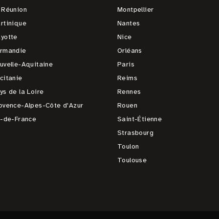
 Réunion
Montpellier
rtinique
Nantes
yotte
Nice
rmandie
Orléans
uvelle-Aquitaine
Paris
citanie
Reims
ys de la Loire
Rennes
ovence-Alpes-Côte d'Azur
Rouen
e-de-France
Saint-Étienne
Strasbourg
Toulon
Toulouse