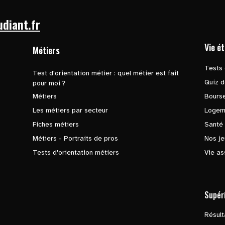
udiant.fr
Vie é
Métiers
Tests 
Test d'orientation métier : quel métier est fait
Quiz d
pour moi ?
Métiers
Bours
Les métiers par secteur
Logem
Fiches métiers
Santé
Métiers - Portraits de pros
Nos je
Tests d'orientation métiers
Vie as
Supér
Résul