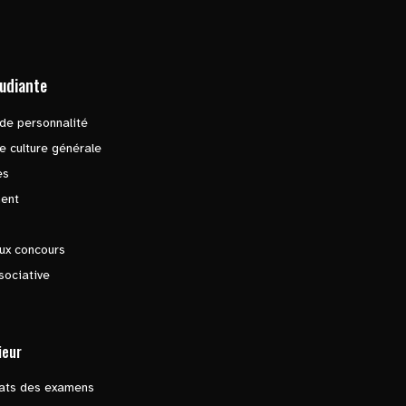
tudiante
de personnalité
e culture générale
es
ent
ux concours
sociative
ieur
tats des examens