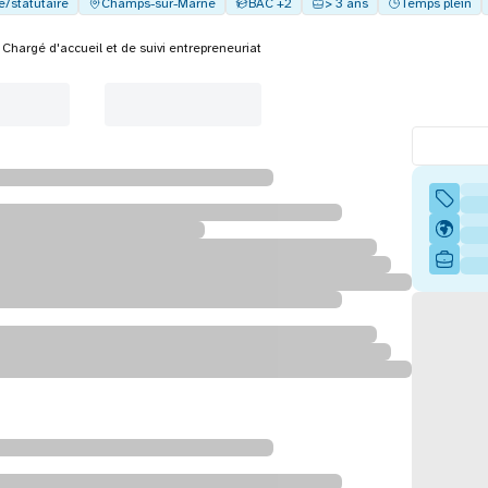
e/statutaire
Champs-sur-Marne
BAC +2
> 3 ans
Temps plein
Chargé d'accueil et de suivi entrepreneuriat