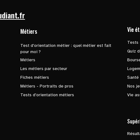
udiant.fr
Vie é
Métiers
Tests 
Test d'orientation métier : quel métier est fait
Quiz d
pour moi ?
Métiers
Bours
Les métiers par secteur
Logem
Fiches métiers
Santé
Métiers - Portraits de pros
Nos je
Tests d'orientation métiers
Vie as
Supér
Résul