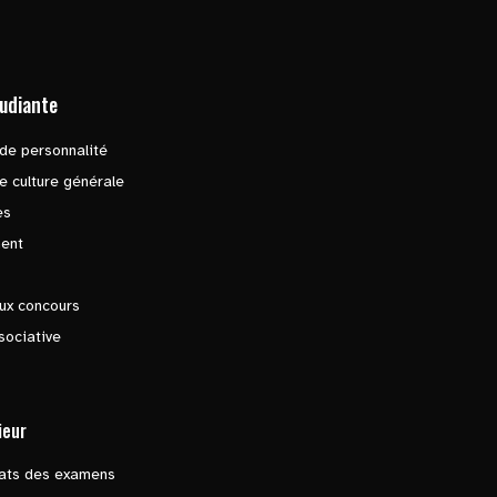
tudiante
de personnalité
e culture générale
es
ent
ux concours
sociative
ieur
tats des examens