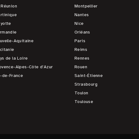
 Réunion
Montpellier
rtinique
Nantes
yotte
Nice
rmandie
Orléans
uvelle-Aquitaine
Paris
citanie
Reims
ys de la Loire
Rennes
ovence-Alpes-Côte d'Azur
Rouen
e-de-France
Saint-Étienne
Strasbourg
Toulon
Toulouse