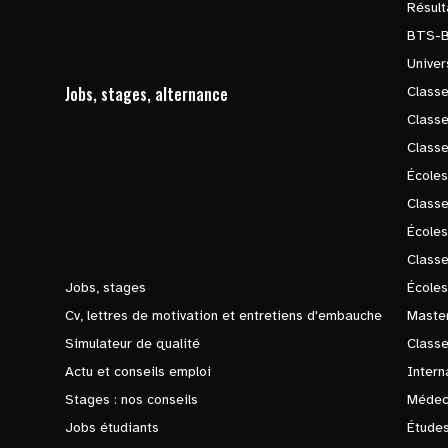
Résul
BTS-
Univer
Jobs, stages, alternance
Classe
Class
Class
Écoles
Classe
École
Class
Jobs, stages
Écoles
Cv, lettres de motivation et entretiens d'embauche
Master
Simulateur de qualité
Class
Actu et conseils emploi
Intern
Stages : nos conseils
Médec
Jobs étudiants
Études