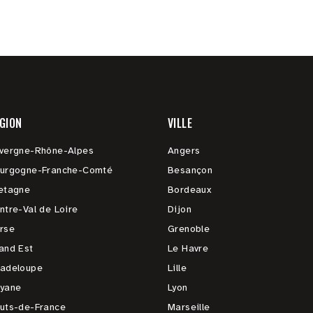
GION
VILLE
vergne-Rhône-Alpes
Angers
urgogne-Franche-Comté
Besançon
etagne
Bordeaux
ntre-Val de Loire
Dijon
rse
Grenoble
and Est
Le Havre
adeloupe
Lille
yane
Lyon
uts-de-France
Marseille