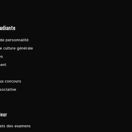
tudiante
de personnalité
e culture générale
es
ent
ux concours
sociative
ieur
tats des examens