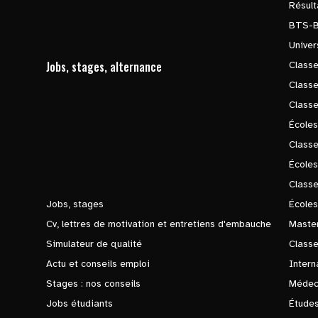
Résul
BTS-
Univer
Jobs, stages, alternance
Classe
Class
Class
Écoles
Classe
École
Class
Jobs, stages
Écoles
Cv, lettres de motivation et entretiens d'embauche
Master
Simulateur de qualité
Class
Actu et conseils emploi
Intern
Stages : nos conseils
Médec
Jobs étudiants
Études