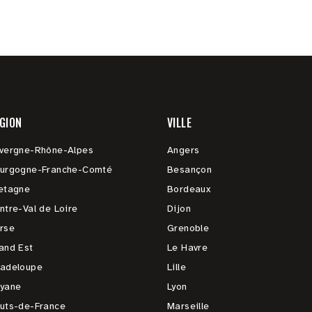
GION
VILLE
vergne-Rhône-Alpes
Angers
urgogne-Franche-Comté
Besançon
etagne
Bordeaux
ntre-Val de Loire
Dijon
rse
Grenoble
and Est
Le Havre
adeloupe
Lille
yane
Lyon
uts-de-France
Marseille