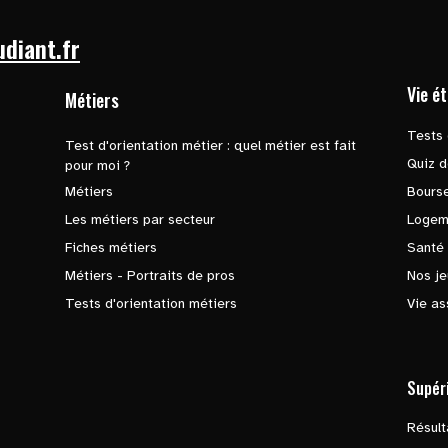
udiant.fr
Vie é
Métiers
Tests 
Test d'orientation métier : quel métier est fait
Quiz d
pour moi ?
Métiers
Bours
Les métiers par secteur
Logem
Fiches métiers
Santé
Métiers - Portraits de pros
Nos je
Tests d'orientation métiers
Vie as
Supér
Résul