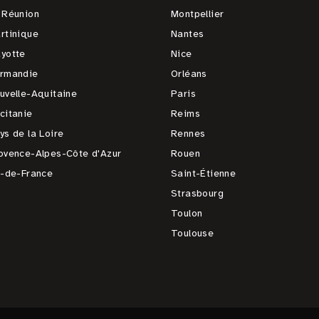
 Réunion
Montpellier
rtinique
Nantes
yotte
Nice
rmandie
Orléans
uvelle-Aquitaine
Paris
citanie
Reims
ys de la Loire
Rennes
ovence-Alpes-Côte d'Azur
Rouen
e-de-France
Saint-Étienne
Strasbourg
Toulon
Toulouse