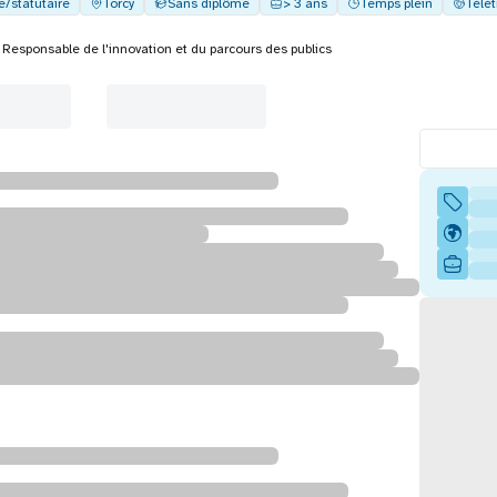
e/statutaire
Torcy
Sans diplôme
> 3 ans
Temps plein
Télét
Responsable de l'innovation et du parcours des publics