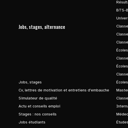
Résul
BTS-
Univer
Jobs, stages, alternance
Classe
Class
Class
Écoles
Classe
École
Class
Jobs, stages
Écoles
Cv, lettres de motivation et entretiens d'embauche
Master
Simulateur de qualité
Class
Actu et conseils emploi
Intern
Stages : nos conseils
Médec
Jobs étudiants
Études