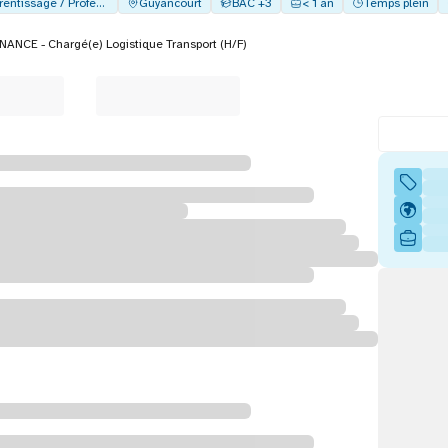
Alternance - Apprentissage / Professionalisation
Guyancourt
BAC +3
< 1 an
Temps plein
ANCE - Chargé(e) Logistique Transport (H/F)