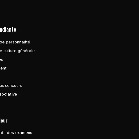
tudiante
de personnalité
e culture générale
es
ent
ux concours
sociative
ieur
tats des examens