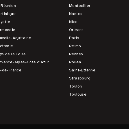
 Réunion
Montpellier
rtinique
Nantes
yotte
Nice
rmandie
Orléans
uvelle-Aquitaine
Paris
citanie
Reims
ys de la Loire
Rennes
ovence-Alpes-Côte d'Azur
Rouen
e-de-France
Saint-Étienne
Strasbourg
Toulon
Toulouse