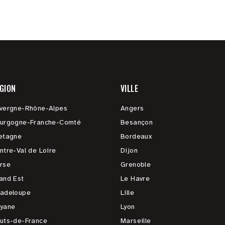
GION
VILLE
vergne-Rhône-Alpes
Angers
urgogne-Franche-Comté
Besançon
etagne
Bordeaux
ntre-Val de Loire
Dijon
rse
Grenoble
and Est
Le Havre
adeloupe
Lille
yane
Lyon
uts-de-France
Marseille