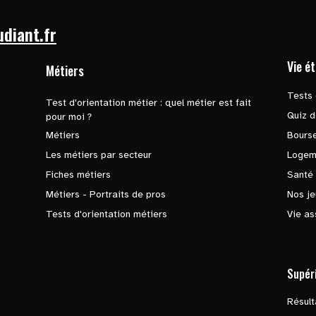
udiant.fr
Vie é
Métiers
Tests 
Test d'orientation métier : quel métier est fait
Quiz d
pour moi ?
Métiers
Bours
Les métiers par secteur
Logem
Fiches métiers
Santé
Métiers - Portraits de pros
Nos je
Tests d'orientation métiers
Vie as
Supér
Résul