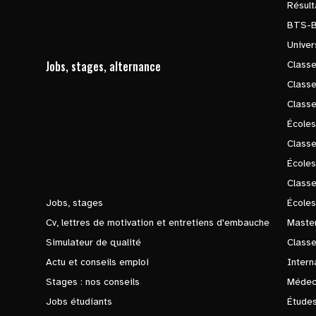
Résul
BTS-
Univer
Jobs, stages, alternance
Classe
Class
Class
Écoles
Classe
École
Class
Jobs, stages
Écoles
Cv, lettres de motivation et entretiens d'embauche
Master
Simulateur de qualité
Class
Actu et conseils emploi
Intern
Stages : nos conseils
Médec
Jobs étudiants
Études