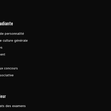
tudiante
de personnalité
e culture générale
es
ent
ux concours
sociative
ieur
tats des examens