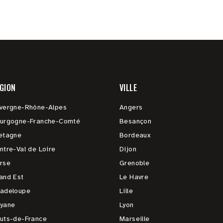
GION
VILLE
vergne-Rhône-Alpes
Angers
urgogne-Franche-Comté
Besançon
etagne
Bordeaux
ntre-Val de Loire
Dijon
rse
Grenoble
and Est
Le Havre
adeloupe
Lille
yane
Lyon
uts-de-France
Marseille