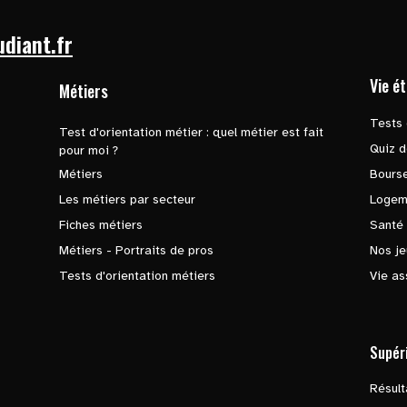
udiant.fr
Vie é
Métiers
Tests 
Test d'orientation métier : quel métier est fait
Quiz d
pour moi ?
Métiers
Bours
Les métiers par secteur
Logem
Fiches métiers
Santé
Métiers - Portraits de pros
Nos je
Tests d'orientation métiers
Vie as
Supér
Résul