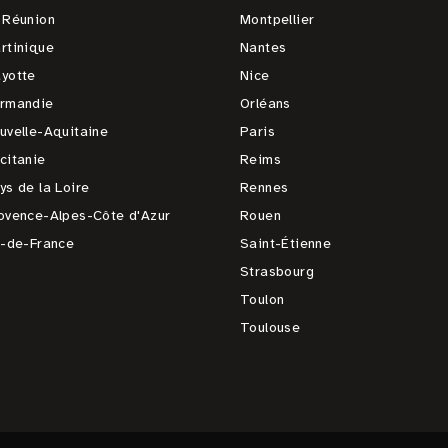
 Réunion
Montpellier
rtinique
Nantes
yotte
Nice
rmandie
Orléans
uvelle-Aquitaine
Paris
citanie
Reims
ys de la Loire
Rennes
ovence-Alpes-Côte d'Azur
Rouen
e-de-France
Saint-Étienne
Strasbourg
Toulon
Toulouse