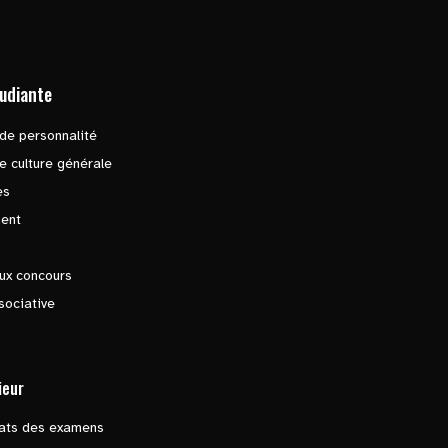
tudiante
de personnalité
e culture générale
es
ent
ux concours
sociative
ieur
tats des examens