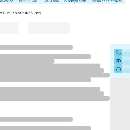
ac-Vallon
BEP / CAP
> 3 ans
Temps plein
Pas de télétravail
 REGLEUR MACHINES (H/F)