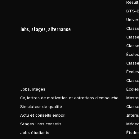
Résul
BTS-
Univer
Jobs, stages, alternance
Classe
Class
Class
Écoles
Classe
École
Class
Jobs, stages
Écoles
Cv, lettres de motivation et entretiens d'embauche
Master
Simulateur de qualité
Class
Actu et conseils emploi
Intern
Stages : nos conseils
Médec
Jobs étudiants
Études