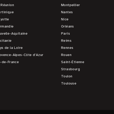
 Réunion
Montpellier
rtinique
Nantes
yotte
Nice
rmandie
Orléans
uvelle-Aquitaine
Paris
citanie
Reims
ys de la Loire
Rennes
ovence-Alpes-Côte d'Azur
Rouen
e-de-France
Saint-Étienne
Strasbourg
Toulon
Toulouse