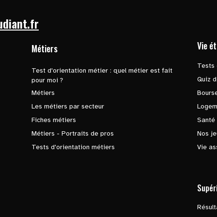
udiant.fr
Vie é
Métiers
Tests 
Test d'orientation métier : quel métier est fait
Quiz d
pour moi ?
Métiers
Bours
Les métiers par secteur
Logem
Fiches métiers
Santé
Métiers - Portraits de pros
Nos je
Tests d'orientation métiers
Vie as
Supér
Résul