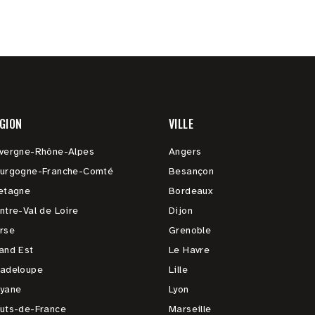
GION
VILLE
vergne-Rhône-Alpes
Angers
urgogne-Franche-Comté
Besançon
etagne
Bordeaux
ntre-Val de Loire
Dijon
rse
Grenoble
and Est
Le Havre
adeloupe
Lille
yane
Lyon
uts-de-France
Marseille