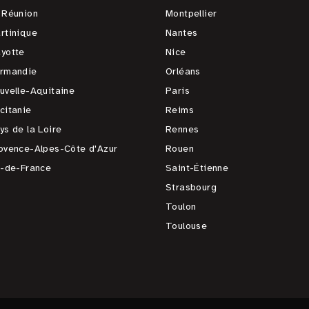
 Réunion
Montpellier
rtinique
Nantes
yotte
Nice
rmandie
Orléans
uvelle-Aquitaine
Paris
citanie
Reims
ys de la Loire
Rennes
ovence-Alpes-Côte d'Azur
Rouen
e-de-France
Saint-Étienne
Strasbourg
Toulon
Toulouse