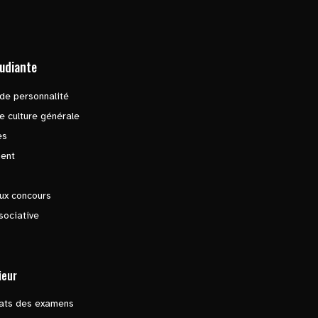
tudiante
de personnalité
e culture générale
es
ent
ux concours
sociative
ieur
tats des examens