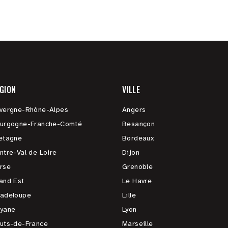
GION
VILLE
vergne-Rhône-Alpes
Angers
urgogne-Franche-Comté
Besançon
etagne
Bordeaux
ntre-Val de Loire
Dijon
rse
Grenoble
and Est
Le Havre
adeloupe
Lille
yane
Lyon
uts-de-France
Marseille