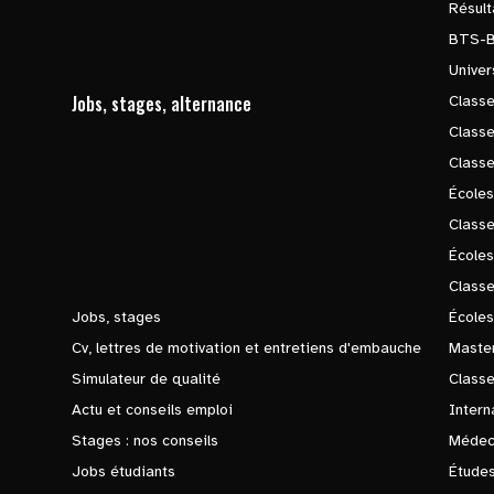
Résul
BTS-
Univer
Jobs, stages, alternance
Classe
Class
Class
Écoles
Classe
École
Class
Jobs, stages
Écoles
Cv, lettres de motivation et entretiens d'embauche
Master
Simulateur de qualité
Class
Actu et conseils emploi
Intern
Stages : nos conseils
Médec
Jobs étudiants
Études