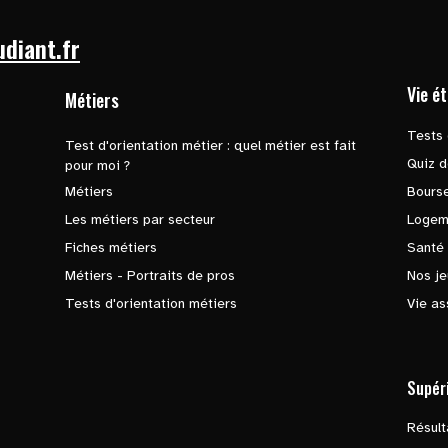
udiant.fr
Vie é
Métiers
Tests 
Test d'orientation métier : quel métier est fait
Quiz d
pour moi ?
Métiers
Bours
Les métiers par secteur
Logem
Fiches métiers
Santé
Métiers - Portraits de pros
Nos je
Tests d'orientation métiers
Vie as
Supér
Résul