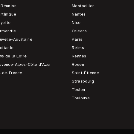
 Réunion
Montpellier
rtinique
Nantes
yotte
Nice
rmandie
Orléans
uvelle-Aquitaine
Paris
citanie
Reims
ys de la Loire
Rennes
ovence-Alpes-Côte d'Azur
Rouen
e-de-France
Saint-Étienne
Strasbourg
Toulon
Toulouse