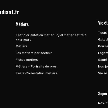
udiant.fr
Vie é
Métiers
Tests 
Test d'orientation métier : quel métier est fait
Quiz d
pour moi ?
Métiers
Bours
Les métiers par secteur
Logem
Fiches métiers
Santé
Métiers - Portraits de pros
Nos je
Tests d'orientation métiers
Vie as
Supér
Résul