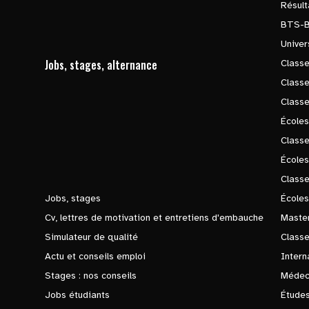
Résul
BTS-
Univer
Jobs, stages, alternance
Classe
Class
Class
Écoles
Classe
École
Class
Jobs, stages
Écoles
Cv, lettres de motivation et entretiens d'embauche
Master
Simulateur de qualité
Class
Actu et conseils emploi
Intern
Stages : nos conseils
Médec
Jobs étudiants
Études