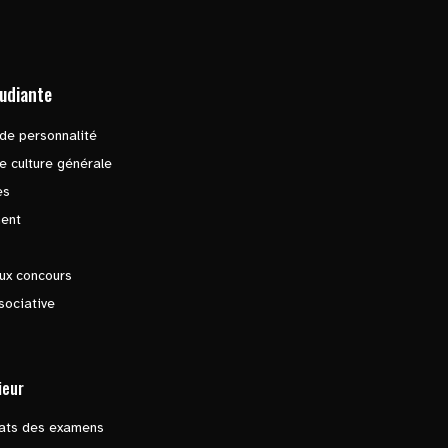
tudiante
de personnalité
e culture générale
es
ent
ux concours
sociative
ieur
tats des examens