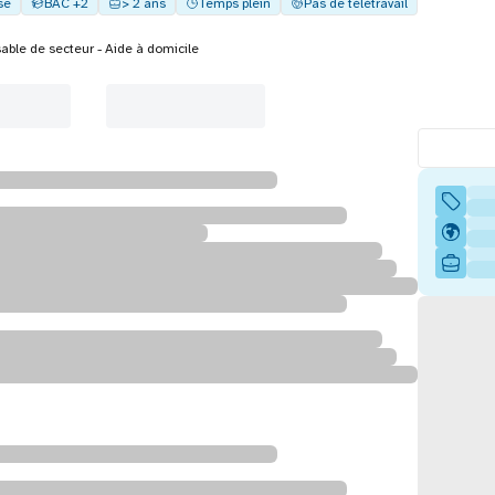
se
BAC +2
> 2 ans
Temps plein
Pas de télétravail
ble de secteur - Aide à domicile