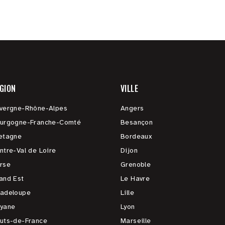
GION
VILLE
vergne-Rhône-Alpes
Angers
urgogne-Franche-Comté
Besançon
etagne
Bordeaux
ntre-Val de Loire
Dijon
rse
Grenoble
and Est
Le Havre
adeloupe
Lille
yane
Lyon
uts-de-France
Marseille