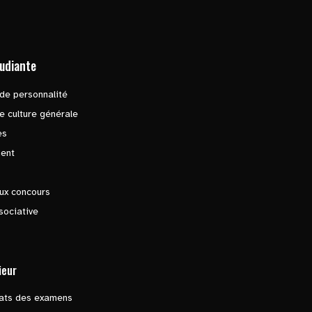
tudiante
de personnalité
e culture générale
es
ent
ux concours
sociative
ieur
tats des examens