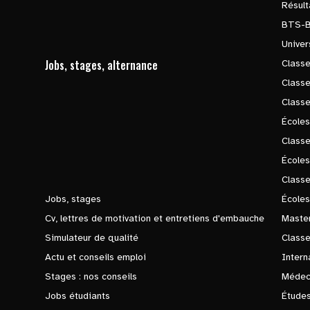
Résul
BTS-
Univer
Jobs, stages, alternance
Classe
Class
Class
Écoles
Classe
École
Class
Jobs, stages
Écoles
Cv, lettres de motivation et entretiens d'embauche
Master
Simulateur de qualité
Class
Actu et conseils emploi
Intern
Stages : nos conseils
Médec
Jobs étudiants
Études