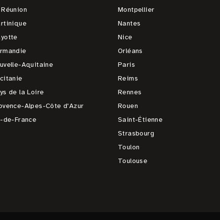
 Réunion
Montpellier
rtinique
Nantes
yotte
Nice
rmandie
Orléans
uvelle-Aquitaine
Paris
citanie
Reims
ys de la Loire
Rennes
ovence-Alpes-Côte d'Azur
Rouen
e-de-France
Saint-Étienne
Strasbourg
Toulon
Toulouse