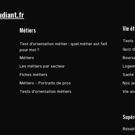
udiant.fr
Vie é
Métiers
Tests 
Test d'orientation métier : quel métier est fait
Quiz d
pour moi ?
Métiers
Bours
Les métiers par secteur
Logem
Fiches métiers
Santé
Métiers - Portraits de pros
Nos je
Tests d'orientation métiers
Vie as
Supér
Résul