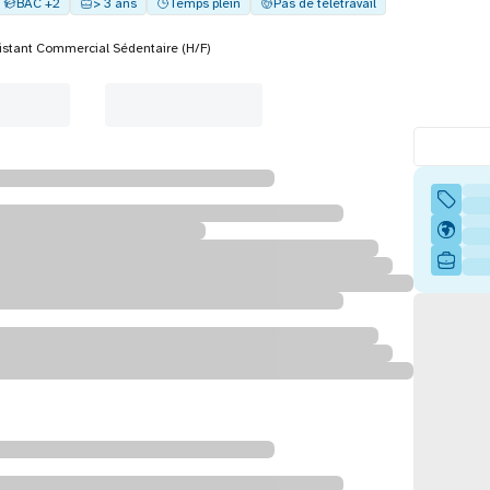
BAC +2
> 3 ans
Temps plein
Pas de télétravail
istant Commercial Sédentaire (H/F)