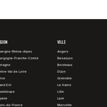
GION
VILLE
vergne-Rhône-Alpes
Angers
urgogne-Franche-Comté
Besançon
etagne
Bordeaux
ntre-Val de Loire
Dijon
rse
Grenoble
and Est
Le Havre
adeloupe
Lille
yane
Lyon
uts-de-France
Marseille