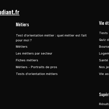
udiant.fr
Vie é
Métiers
Tests 
Test d'orientation métier : quel métier est fait
Quiz d
pour moi ?
Métiers
Bours
Les métiers par secteur
Logem
Fiches métiers
Santé
Métiers - Portraits de pros
Nos je
Tests d'orientation métiers
Vie as
Supér
Résul