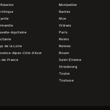
 Réunion
Montpellier
rtinique
Nantes
yotte
Nice
rmandie
Orléans
uvelle-Aquitaine
Paris
citanie
Reims
ys de la Loire
Rennes
ovence-Alpes-Côte d'Azur
Rouen
e-de-France
Saint-Étienne
Strasbourg
Toulon
Toulouse