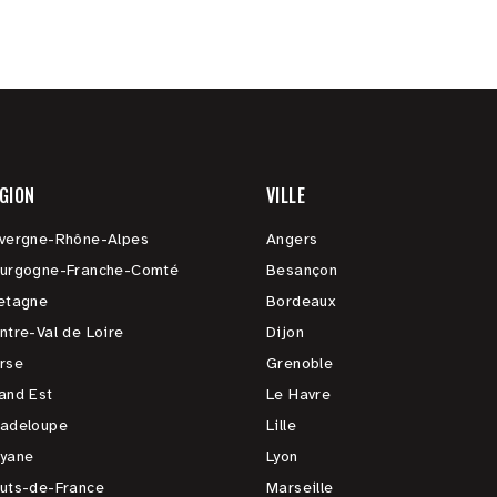
GION
VILLE
vergne-Rhône-Alpes
Angers
urgogne-Franche-Comté
Besançon
etagne
Bordeaux
ntre-Val de Loire
Dijon
rse
Grenoble
and Est
Le Havre
adeloupe
Lille
yane
Lyon
uts-de-France
Marseille