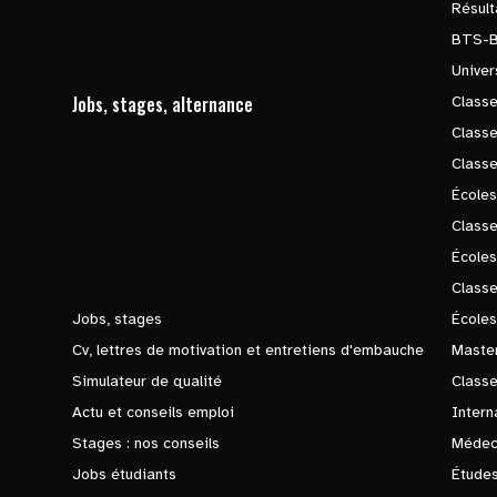
Résul
BTS-
Univer
Jobs, stages, alternance
Classe
Class
Class
Écoles
Classe
École
Class
Jobs, stages
Écoles
Cv, lettres de motivation et entretiens d'embauche
Master
Simulateur de qualité
Class
Actu et conseils emploi
Intern
Stages : nos conseils
Médec
Jobs étudiants
Études