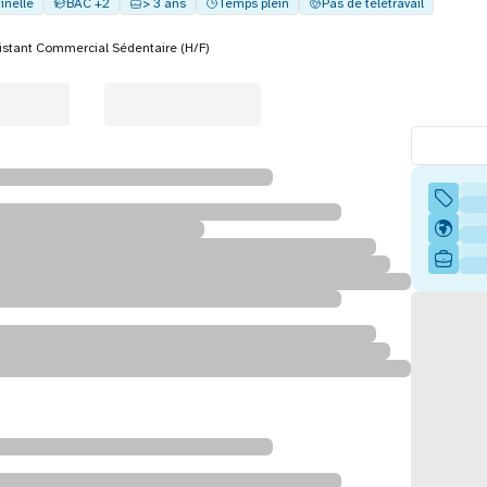
inelle
BAC +2
> 3 ans
Temps plein
Pas de télétravail
istant Commercial Sédentaire (H/F)