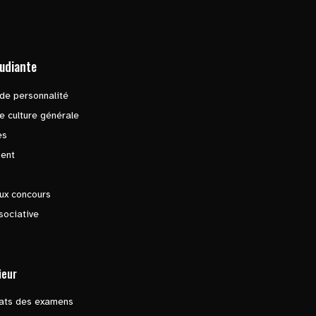
tudiante
de personnalité
e culture générale
es
ent
ux concours
sociative
ieur
tats des examens