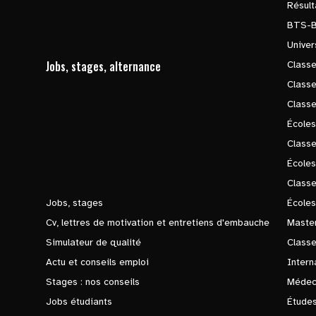
Résul
BTS-
Univer
Jobs, stages, alternance
Classe
Class
Class
Écoles
Classe
École
Class
Jobs, stages
Écoles
Cv, lettres de motivation et entretiens d'embauche
Master
Simulateur de qualité
Class
Actu et conseils emploi
Intern
Stages : nos conseils
Médec
Jobs étudiants
Études