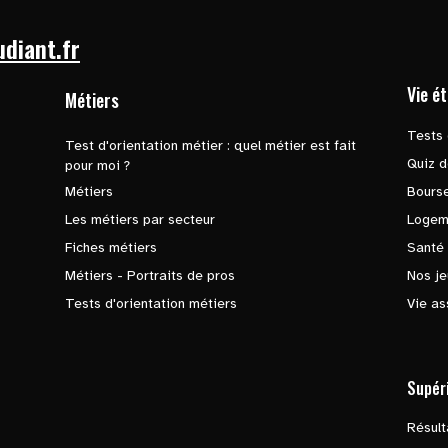
udiant.fr
Vie é
Métiers
Tests 
Test d'orientation métier : quel métier est fait
Quiz d
pour moi ?
Métiers
Bours
Les métiers par secteur
Logem
Fiches métiers
Santé
Métiers - Portraits de pros
Nos je
Tests d'orientation métiers
Vie as
Supér
Résul