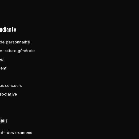
tudiante
de personnalité
e culture générale
es
ent
ux concours
sociative
ieur
tats des examens