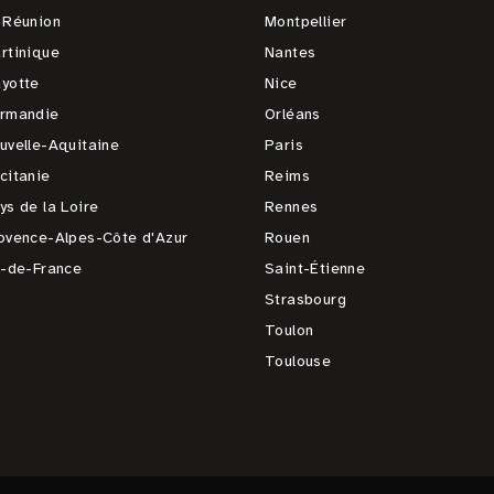
 Réunion
Montpellier
rtinique
Nantes
yotte
Nice
rmandie
Orléans
uvelle-Aquitaine
Paris
citanie
Reims
ys de la Loire
Rennes
ovence-Alpes-Côte d'Azur
Rouen
e-de-France
Saint-Étienne
Strasbourg
Toulon
Toulouse