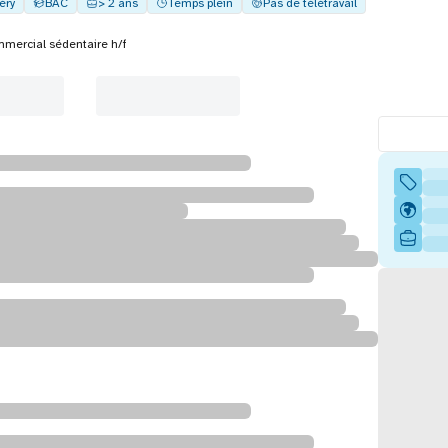
éry
BAC
> 2 ans
Temps plein
Pas de télétravail
mercial sédentaire h/f