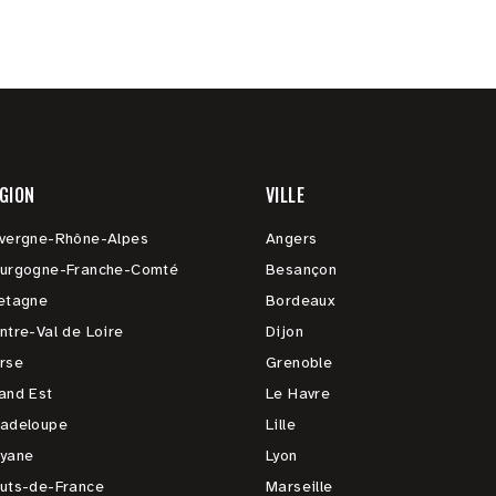
GION
VILLE
vergne-Rhône-Alpes
Angers
urgogne-Franche-Comté
Besançon
etagne
Bordeaux
ntre-Val de Loire
Dijon
rse
Grenoble
and Est
Le Havre
adeloupe
Lille
yane
Lyon
uts-de-France
Marseille