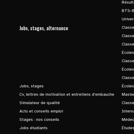
Résul
BTS-
Univer
Jobs, stages, alternance
Classe
Class
Class
Écoles
Classe
École
Class
Jobs, stages
Écoles
Cv, lettres de motivation et entretiens d'embauche
Master
Simulateur de qualité
Class
Actu et conseils emploi
Intern
Stages : nos conseils
Médec
Jobs étudiants
Études