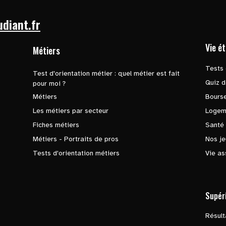
udiant.fr
Vie é
Métiers
Tests 
Test d'orientation métier : quel métier est fait
Quiz d
pour moi ?
Métiers
Bours
Les métiers par secteur
Logem
Fiches métiers
Santé
Métiers - Portraits de pros
Nos je
Tests d'orientation métiers
Vie as
Supér
Résul