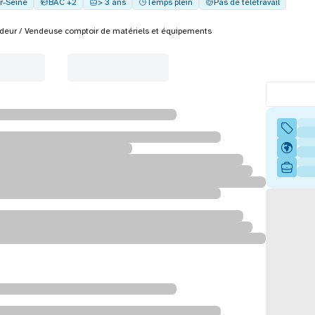
ur-Seine
BAC +2
> 3 ans
Temps plein
Pas de télétravail
deur / Vendeuse comptoir de matériels et équipements