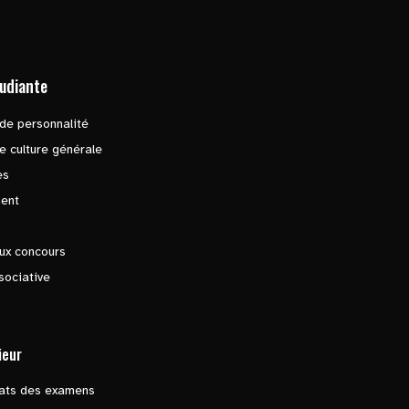
tudiante
de personnalité
e culture générale
es
ent
ux concours
sociative
ieur
tats des examens