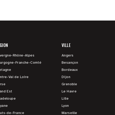
GION
VILLE
vergne-Rhône-Alpes
Angers
urgogne-Franche-Comté
Besançon
etagne
Bordeaux
ntre-Val de Loire
Dijon
rse
Grenoble
and Est
Le Havre
adeloupe
Lille
yane
Lyon
uts-de-France
Marseille