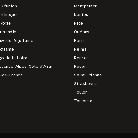
 Réunion
Montpellier
rtinique
Nantes
yotte
Nice
rmandie
Orléans
uvelle-Aquitaine
Paris
citanie
Reims
ys de la Loire
Rennes
ovence-Alpes-Côte d'Azur
Rouen
e-de-France
Saint-Étienne
Strasbourg
Toulon
Toulouse