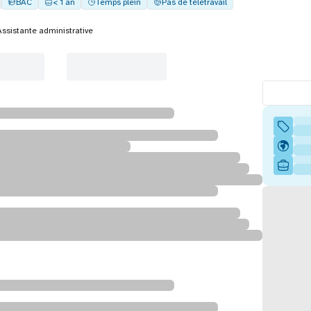
BAC
< 1 an
Temps plein
Pas de télétravail
Assistante administrative