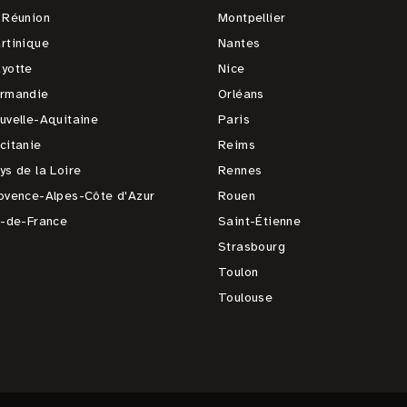
 Réunion
Montpellier
rtinique
Nantes
yotte
Nice
rmandie
Orléans
uvelle-Aquitaine
Paris
citanie
Reims
ys de la Loire
Rennes
ovence-Alpes-Côte d'Azur
Rouen
e-de-France
Saint-Étienne
Strasbourg
Toulon
Toulouse