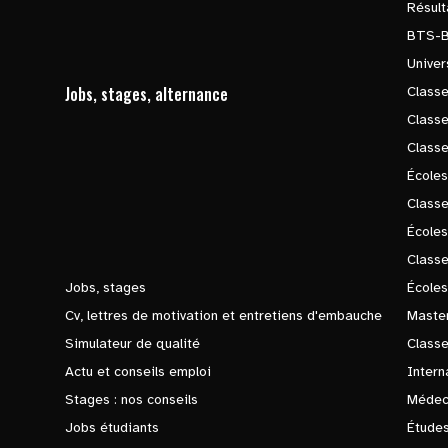
Résul
BTS-
Univer
Jobs, stages, alternance
Classe
Class
Class
Écoles
Classe
École
Class
Jobs, stages
Écoles
Cv, lettres de motivation et entretiens d'embauche
Master
Simulateur de qualité
Class
Actu et conseils emploi
Intern
Stages : nos conseils
Médec
Jobs étudiants
Études