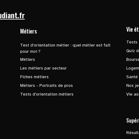
udiant.fr
Vie é
Métiers
Tests 
Test d'orientation métier : quel métier est fait
Quiz d
pour moi ?
Métiers
Bours
Les métiers par secteur
Logem
Fiches métiers
Santé
Métiers - Portraits de pros
Nos je
Tests d'orientation métiers
Vie as
Supér
Résul