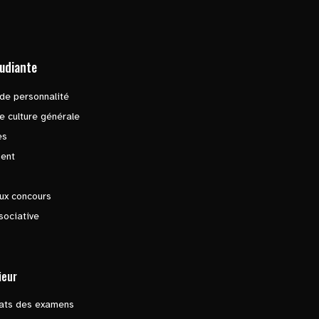
tudiante
de personnalité
e culture générale
es
ent
ux concours
sociative
ieur
tats des examens