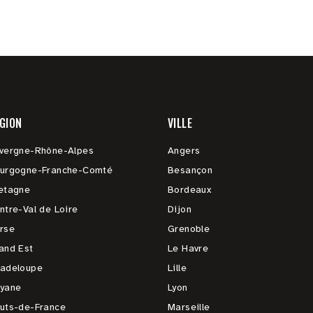
GION
VILLE
vergne-Rhône-Alpes
Angers
urgogne-Franche-Comté
Besançon
etagne
Bordeaux
ntre-Val de Loire
Dijon
rse
Grenoble
and Est
Le Havre
adeloupe
Lille
yane
Lyon
uts-de-France
Marseille