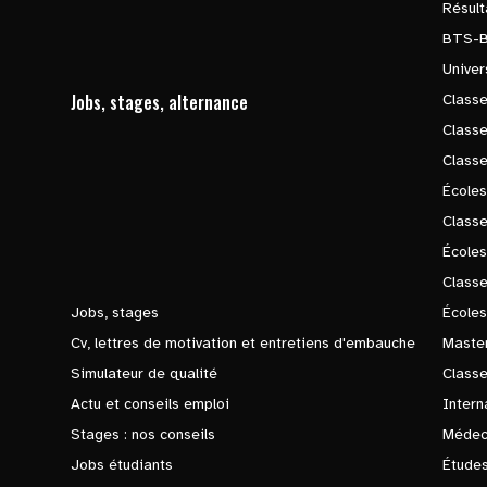
Résul
BTS-
Univer
Jobs, stages, alternance
Classe
Class
Class
Écoles
Classe
École
Class
Jobs, stages
Écoles
Cv, lettres de motivation et entretiens d'embauche
Master
Simulateur de qualité
Class
Actu et conseils emploi
Intern
Stages : nos conseils
Médec
Jobs étudiants
Études