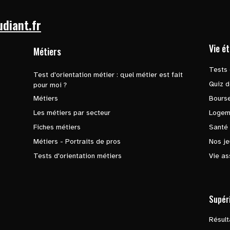
udiant.fr
Vie é
Métiers
Tests 
Test d'orientation métier : quel métier est fait
Quiz d
pour moi ?
Métiers
Bours
Les métiers par secteur
Logem
Fiches métiers
Santé
Métiers - Portraits de pros
Nos je
Tests d'orientation métiers
Vie as
Supér
Résul