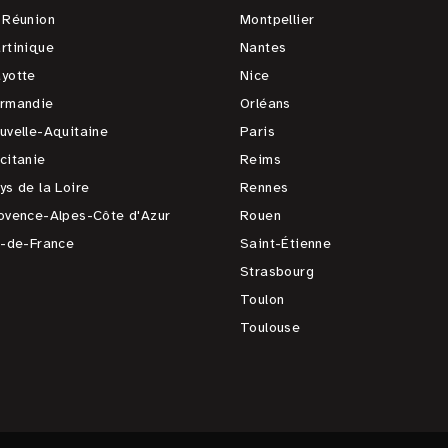
 Réunion
Montpellier
rtinique
Nantes
yotte
Nice
rmandie
Orléans
uvelle-Aquitaine
Paris
citanie
Reims
ys de la Loire
Rennes
ovence-Alpes-Côte d'Azur
Rouen
e-de-France
Saint-Étienne
Strasbourg
Toulon
Toulouse