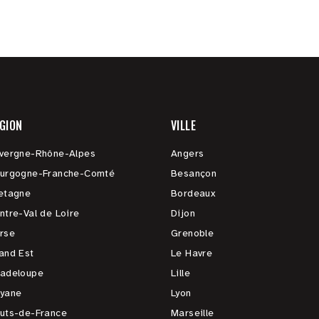
GION
VILLE
vergne-Rhône-Alpes
Angers
urgogne-Franche-Comté
Besançon
etagne
Bordeaux
ntre-Val de Loire
Dijon
rse
Grenoble
and Est
Le Havre
adeloupe
Lille
yane
Lyon
uts-de-France
Marseille