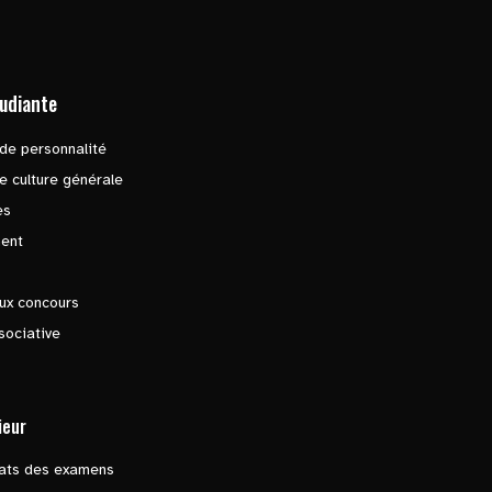
tudiante
de personnalité
e culture générale
es
ent
ux concours
sociative
ieur
tats des examens