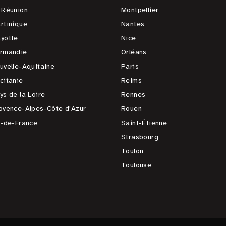
 Réunion
Montpellier
rtinique
Nantes
yotte
Nice
rmandie
Orléans
uvelle-Aquitaine
Paris
citanie
Reims
ys de la Loire
Rennes
ovence-Alpes-Côte d'Azur
Rouen
e-de-France
Saint-Étienne
Strasbourg
Toulon
Toulouse