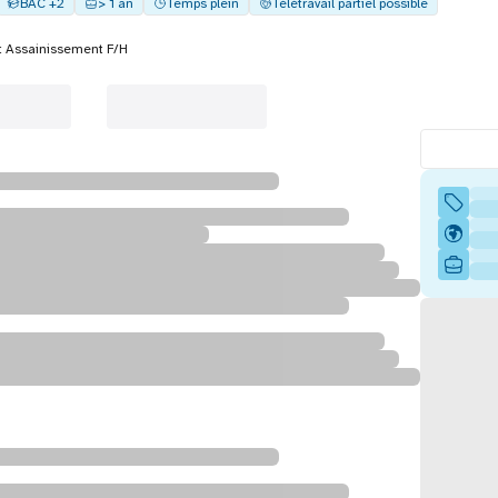
BAC +2
> 1 an
Temps plein
Télétravail partiel possible
t Assainissement F/H