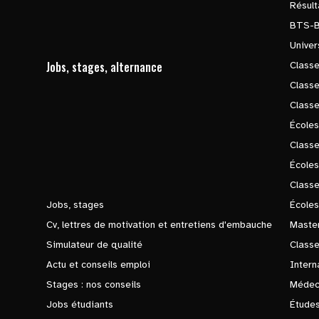
Résul
BTS-
Univer
Jobs, stages, alternance
Classe
Class
Class
Écoles
Classe
École
Class
Jobs, stages
Écoles
Cv, lettres de motivation et entretiens d'embauche
Master
Simulateur de qualité
Class
Actu et conseils emploi
Intern
Stages : nos conseils
Médec
Jobs étudiants
Études