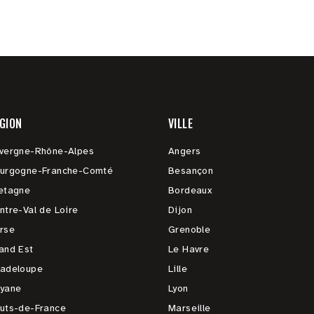
GION
VILLE
vergne-Rhône-Alpes
Angers
urgogne-Franche-Comté
Besançon
etagne
Bordeaux
ntre-Val de Loire
Dijon
rse
Grenoble
and Est
Le Havre
adeloupe
Lille
yane
Lyon
uts-de-France
Marseille