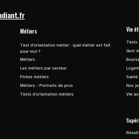
udiant.fr
Vie é
Métiers
Tests 
Test d'orientation métier : quel métier est fait
Quiz d
pour moi ?
Métiers
Bours
Les métiers par secteur
Logem
Fiches métiers
Santé
Métiers - Portraits de pros
Nos je
Tests d'orientation métiers
Vie as
Supér
Résul