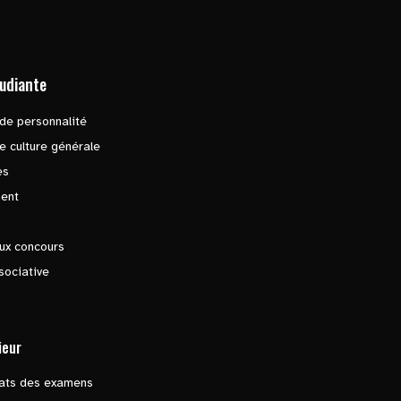
tudiante
de personnalité
e culture générale
es
ent
ux concours
sociative
ieur
tats des examens