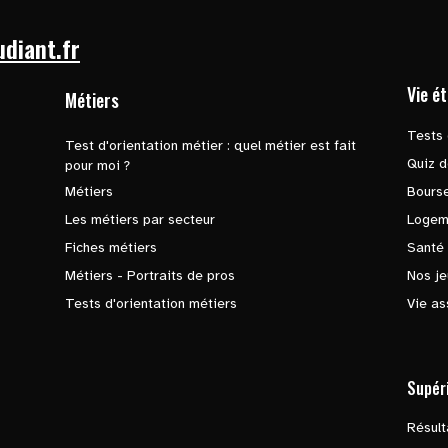
udiant.fr
Vie é
Métiers
Tests 
Test d'orientation métier : quel métier est fait
Quiz d
pour moi ?
Métiers
Bours
Les métiers par secteur
Logem
Fiches métiers
Santé
Métiers - Portraits de pros
Nos je
Tests d'orientation métiers
Vie as
Supér
Résul