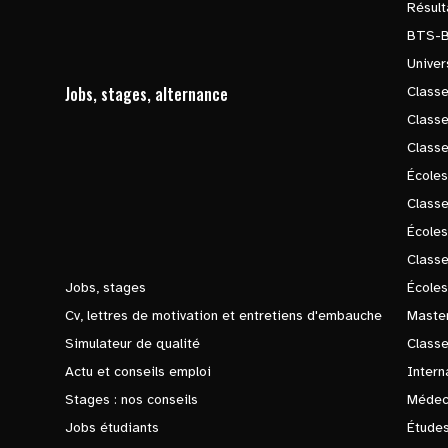
Résul
BTS-
Univer
Jobs, stages, alternance
Classe
Class
Class
Écoles
Classe
École
Class
Jobs, stages
Écoles
Cv, lettres de motivation et entretiens d'embauche
Master
Simulateur de qualité
Class
Actu et conseils emploi
Intern
Stages : nos conseils
Médec
Jobs étudiants
Études