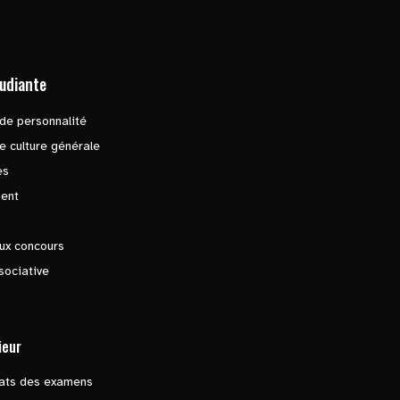
tudiante
de personnalité
e culture générale
es
ent
ux concours
sociative
ieur
tats des examens