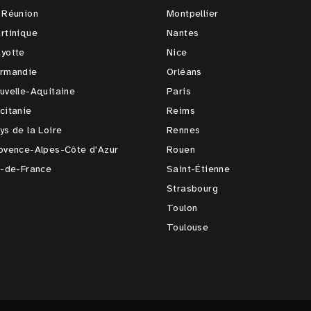
 Réunion
Montpellier
rtinique
Nantes
yotte
Nice
rmandie
Orléans
uvelle-Aquitaine
Paris
citanie
Reims
ys de la Loire
Rennes
ovence-Alpes-Côte d'Azur
Rouen
e-de-France
Saint-Étienne
Strasbourg
Toulon
Toulouse