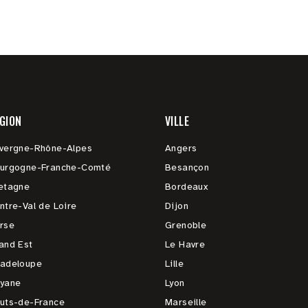
GION
VILLE
vergne-Rhône-Alpes
Angers
urgogne-Franche-Comté
Besançon
etagne
Bordeaux
ntre-Val de Loire
Dijon
rse
Grenoble
and Est
Le Havre
adeloupe
Lille
yane
Lyon
uts-de-France
Marseille