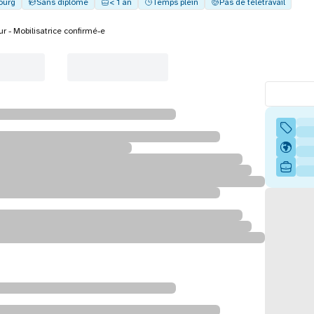
ourg
Sans diplôme
< 1 an
Temps plein
Pas de télétravail
ur - Mobilisatrice confirmé-e