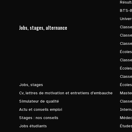
Résul
BTS-
Univer
Jobs, stages, alternance
Classe
Class
Class
Écoles
Classe
École
Class
Jobs, stages
Écoles
Cv, lettres de motivation et entretiens d'embauche
Master
Simulateur de qualité
Class
Actu et conseils emploi
Intern
Stages : nos conseils
Médec
Jobs étudiants
Études