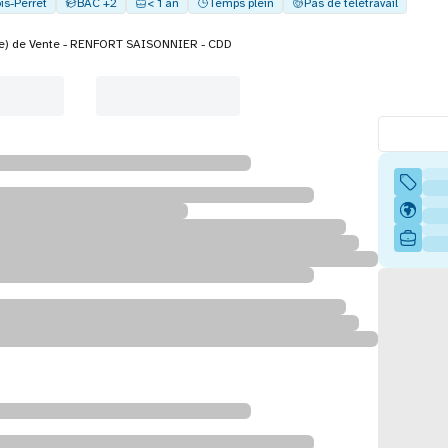
is-Perret
BAC +2
< 1 an
Temps plein
Pas de télétravail
(e) de Vente - RENFORT SAISONNIER - CDD