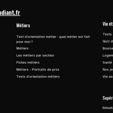
udiant.fr
Vie é
Métiers
Tests 
Test d'orientation métier : quel métier est fait
Quiz d
pour moi ?
Métiers
Bours
Les métiers par secteur
Logem
Fiches métiers
Santé
Métiers - Portraits de pros
Nos je
Tests d'orientation métiers
Vie as
Supér
Résul