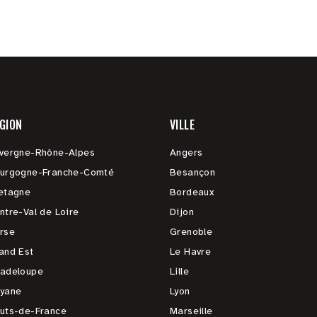
GION
VILLE
vergne-Rhône-Alpes
Angers
urgogne-Franche-Comté
Besançon
etagne
Bordeaux
ntre-Val de Loire
Dijon
rse
Grenoble
and Est
Le Havre
adeloupe
Lille
yane
Lyon
uts-de-France
Marseille