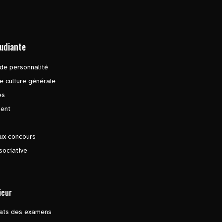
tudiante
de personnalité
e culture générale
es
ent
ux concours
sociative
ieur
tats des examens