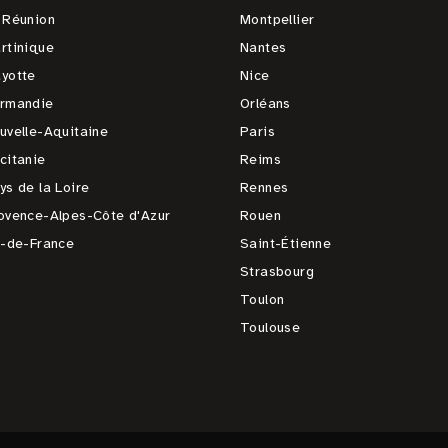
 Réunion
Montpellier
rtinique
Nantes
yotte
Nice
rmandie
Orléans
uvelle-Aquitaine
Paris
citanie
Reims
ys de la Loire
Rennes
ovence-Alpes-Côte d'Azur
Rouen
e-de-France
Saint-Étienne
Strasbourg
Toulon
Toulouse