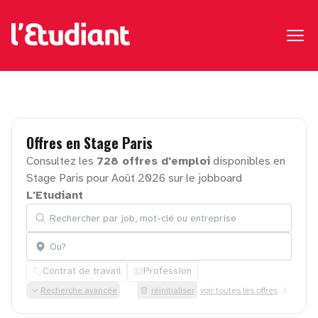
Offres
en
Stage
Paris
Consultez les
728 offres d'emploi
disponibles en
Stage Paris pour Août 2026 sur le jobboard
L'Etudiant
Rechercher par job, mot-clé ou entreprise
Localisation
Contrat de travail
Profession
Recherche avancée
réinitialiser
voir toutes les offres