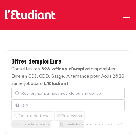
Offres
d'emploi
Eure
Consultez les
398 offres d'emploi
disponibles
Eure en CDI, CDD, Stage, Alternance pour Août 2026
sur le jobboard
L'Etudiant
.
Rechercher par job, mot-clé ou entreprise
Localisation
Contrat de travail
Profession
Recherche avancée
réinitialiser
voir toutes les offres