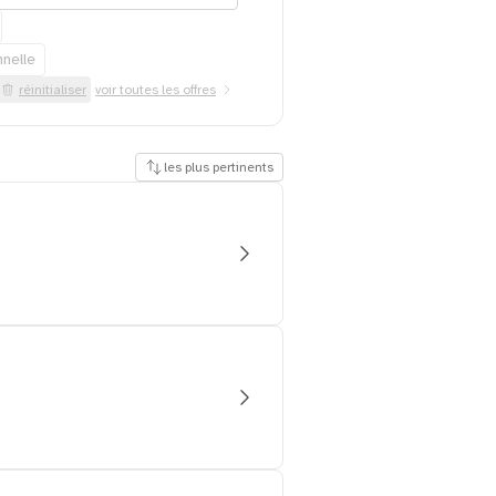
nnelle
réinitialiser
voir toutes les offres
les plus pertinents