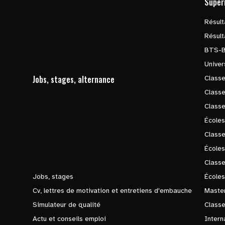
Supér
Résul
Résul
BTS-
Univer
Jobs, stages, alternance
Classe
Class
Class
Écoles
Classe
École
Class
Jobs, stages
Écoles
Cv, lettres de motivation et entretiens d'embauche
Master
Simulateur de qualité
Class
Actu et conseils emploi
Intern