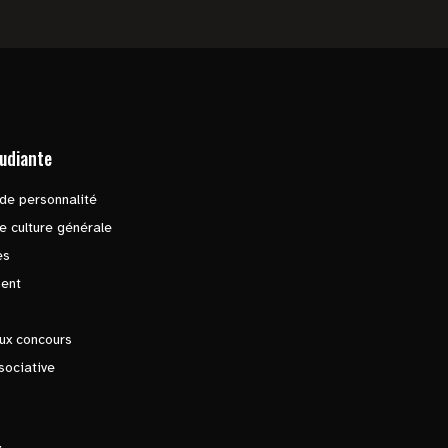
tudiante
de personnalité
e culture générale
es
ent
ux concours
sociative