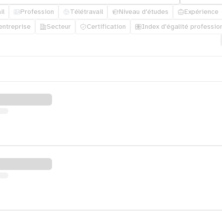
il
Profession
Télétravail
Niveau d'études
Expérience
'entreprise
Secteur
Certification
Index d'égalité professio