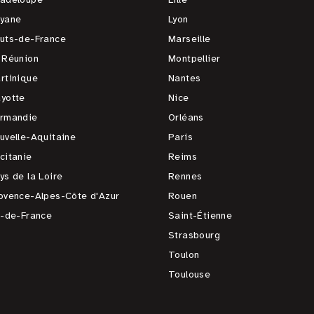
yane
Lyon
uts-de-France
Marseille
 Réunion
Montpellier
rtinique
Nantes
yotte
Nice
rmandie
Orléans
uvelle-Aquitaine
Paris
citanie
Reims
ys de la Loire
Rennes
ovence-Alpes-Côte d'Azur
Rouen
e-de-France
Saint-Étienne
Strasbourg
Toulon
Toulouse