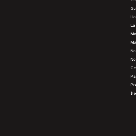
Gu
Ha
La
Ma
Ma
No
No
Oc
Pa
Pr
Îl