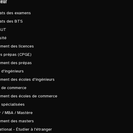
ieur
tats des examens
tats des BTS
BUT
sité
ment des licences
es prépas (CPGE)
ement des prépas
 d'ingénieurs
ment des écoles d'ingénieurs
s de commerce
ement des écoles de commerce
 spécialisées
 / MBA / Mastère
ement des masters
ational - Étudier à l'étranger