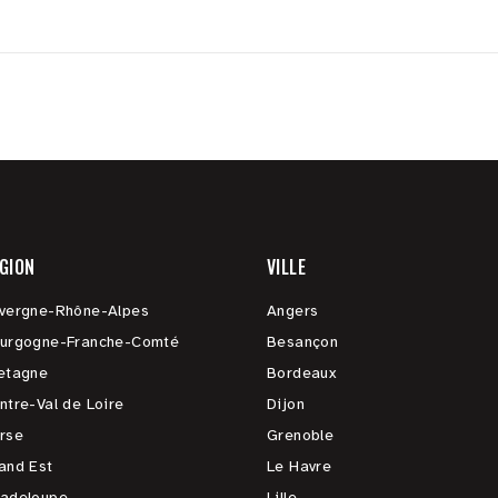
GION
VILLE
vergne-Rhône-Alpes
Angers
urgogne-Franche-Comté
Besançon
etagne
Bordeaux
ntre-Val de Loire
Dijon
rse
Grenoble
and Est
Le Havre
adeloupe
Lille