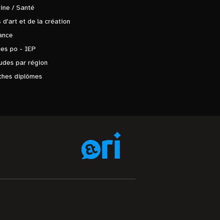
ine / Santé
 d'art et de la création
ance
es po - IEP
udes par région
ches diplômes