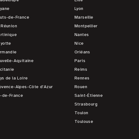
yane
Lyon
uts-de-France
Marseille
 Réunion
Montpellier
rtinique
Nantes
yotte
Nice
rmandie
Orléans
uvelle-Aquitaine
Paris
citanie
Reims
ys de la Loire
Rennes
ovence-Alpes-Côte d'Azur
Rouen
e-de-France
Saint-Étienne
Strasbourg
Toulon
Toulouse