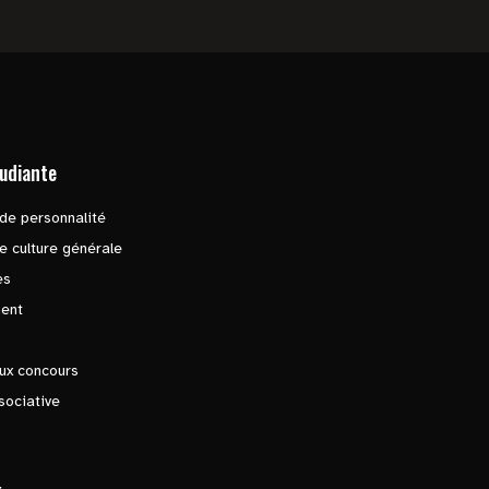
tudiante
de personnalité
e culture générale
es
ent
ux concours
sociative