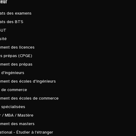
ieur
tats des examens
tats des BTS
BUT
sité
ment des licences
es prépas (CPGE)
ement des prépas
 d'ingénieurs
ment des écoles d'ingénieurs
s de commerce
ement des écoles de commerce
 spécialisées
 / MBA / Mastère
ement des masters
ational - Étudier à l'étranger