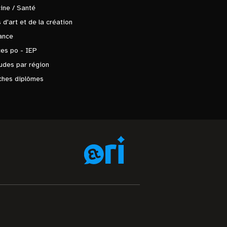
ine / Santé
 d'art et de la création
ance
es po - IEP
udes par région
ches diplômes