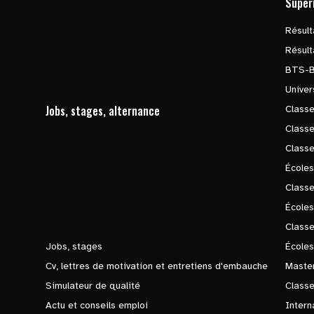
Supér
Résul
Résul
BTS-
Univer
Jobs, stages, alternance
Classe
Class
Class
Écoles
Classe
École
Class
Jobs, stages
Écoles
Cv, lettres de motivation et entretiens d'embauche
Master
Simulateur de qualité
Class
Actu et conseils emploi
Intern