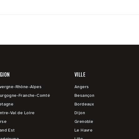
GION
VILLE
vergne-Rhône-Alpes
Angers
urgogne-Franche-Comté
Besançon
etagne
Bordeaux
ntre-Val de Loire
Dijon
rse
Grenoble
and Est
Le Havre
adeloupe
Lille