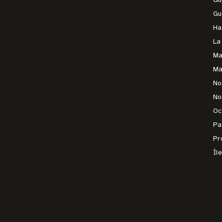
Gu
Ha
La
Ma
Ma
No
No
Oc
Pa
Pr
Îl