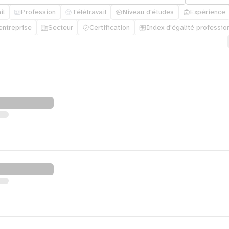
il
Profession
Télétravail
Niveau d'études
Expérience
'entreprise
Secteur
Certification
Index d'égalité professio