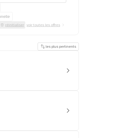
nnelle
réinitialiser
voir toutes les offres
les plus pertinents