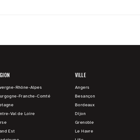
GION
VILLE
vergne-Rhône-Alpes
Angers
urgogne-Franche-Comté
Besançon
etagne
Bordeaux
ntre-Val de Loire
Dijon
rse
Grenoble
and Est
Le Havre
adeloupe
Lille