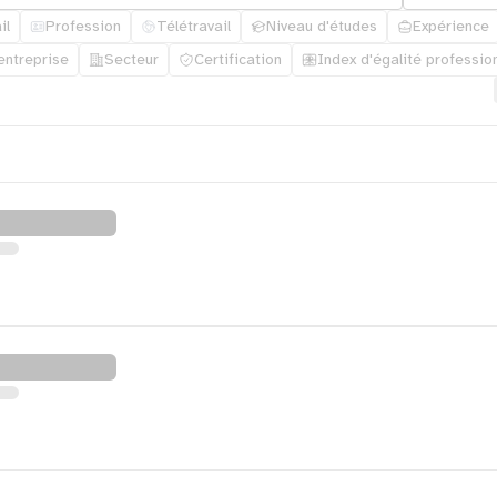
il
Profession
Télétravail
Niveau d'études
Expérience
'entreprise
Secteur
Certification
Index d'égalité professio