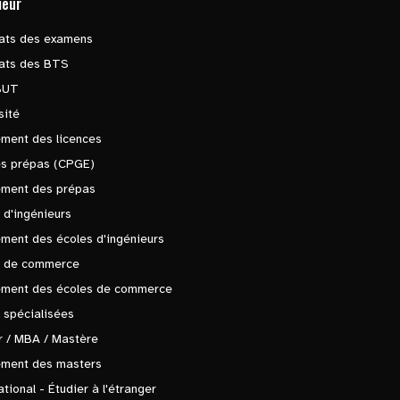
ieur
tats des examens
tats des BTS
BUT
sité
ment des licences
es prépas (CPGE)
ement des prépas
 d'ingénieurs
ment des écoles d'ingénieurs
s de commerce
ement des écoles de commerce
 spécialisées
 / MBA / Mastère
ement des masters
ational - Étudier à l'étranger