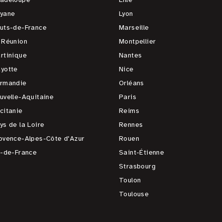
yane
Lyon
uts-de-France
Marseille
 Réunion
Montpellier
rtinique
Nantes
yotte
Nice
rmandie
Orléans
uvelle-Aquitaine
Paris
citanie
Reims
ys de la Loire
Rennes
ovence-Alpes-Côte d'Azur
Rouen
e-de-France
Saint-Étienne
Strasbourg
Toulon
Toulouse