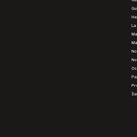
Gu
Ha
La
Ma
Ma
No
No
Oc
Pa
Pr
Îl