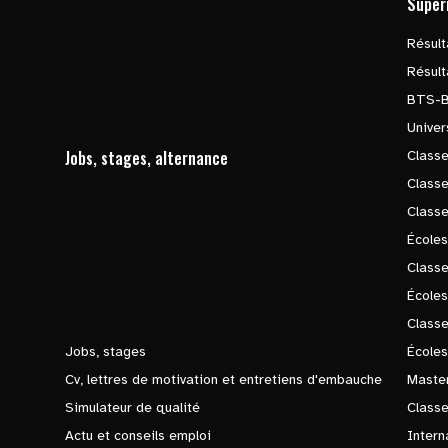
Supér
Résul
Résul
BTS-
Univer
Jobs, stages, alternance
Classe
Class
Class
Écoles
Classe
École
Class
Jobs, stages
Écoles
Cv, lettres de motivation et entretiens d'embauche
Master
Simulateur de qualité
Class
Actu et conseils emploi
Intern