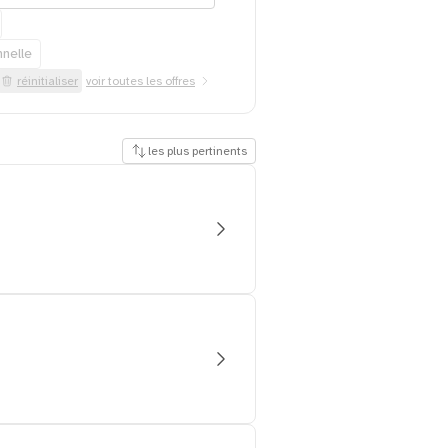
nnelle
réinitialiser
voir toutes les offres
les plus pertinents