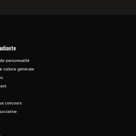
tudiante
de personnalité
e culture générale
es
ent
ux concours
sociative