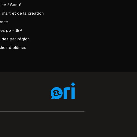
ine / Santé
 d'art et de la création
ance
es po - IEP
udes par région
ches diplômes