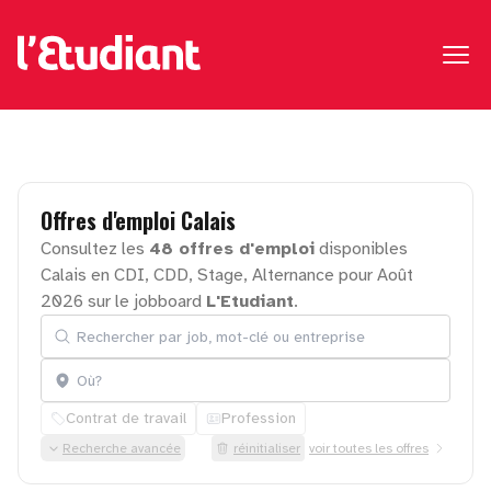
Offres
d'emploi
Calais
Consultez les
48 offres d'emploi
disponibles
Calais en CDI, CDD, Stage, Alternance pour Août
2026 sur le jobboard
L'Etudiant
.
Rechercher par job, mot-clé ou entreprise
Localisation
Contrat de travail
Profession
Recherche avancée
réinitialiser
voir toutes les offres