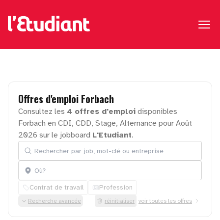
Offres
d'emploi
Forbach
Consultez les
4 offres d'emploi
disponibles
Forbach en CDI, CDD, Stage, Alternance pour Août
2026 sur le jobboard
L'Etudiant
.
Rechercher par job, mot-clé ou entreprise
Localisation
Contrat de travail
Profession
Recherche avancée
réinitialiser
voir toutes les offres