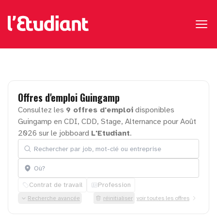
Offres
d'emploi
Guingamp
Consultez les
9 offres d'emploi
disponibles
Guingamp en CDI, CDD, Stage, Alternance pour Août
2026 sur le jobboard
L'Etudiant
.
Rechercher par job, mot-clé ou entreprise
Localisation
Contrat de travail
Profession
Recherche avancée
réinitialiser
voir toutes les offres