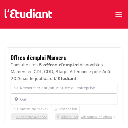
Offres
d'emploi
Mamers
Consultez les
5 offres d'emploi
disponibles
Mamers en CDI, CDD, Stage, Alternance pour Août
2026 sur le jobboard
L'Etudiant
.
Rechercher par job, mot-clé ou entreprise
Localisation
Contrat de travail
Profession
Recherche avancée
réinitialiser
voir toutes les offres