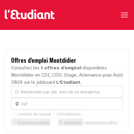
Offres
d'emploi
Montdidier
Consultez les
1 offres d'emploi
disponibles
Montdidier en CDI, CDD, Stage, Alternance pour Août
2026 sur le jobboard
L'Etudiant
.
Rechercher par job, mot-clé ou entreprise
Localisation
Contrat de travail
Profession
Recherche avancée
réinitialiser
voir toutes les offres