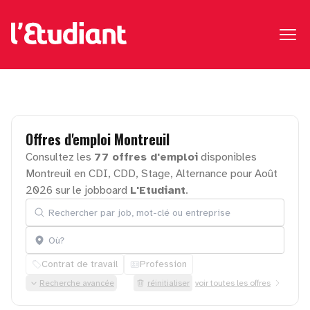
Offres
d'emploi
Montreuil
Consultez les
77 offres d'emploi
disponibles
Montreuil en CDI, CDD, Stage, Alternance pour Août
2026 sur le jobboard
L'Etudiant
.
Rechercher par job, mot-clé ou entreprise
Localisation
Contrat de travail
Profession
Recherche avancée
réinitialiser
voir toutes les offres