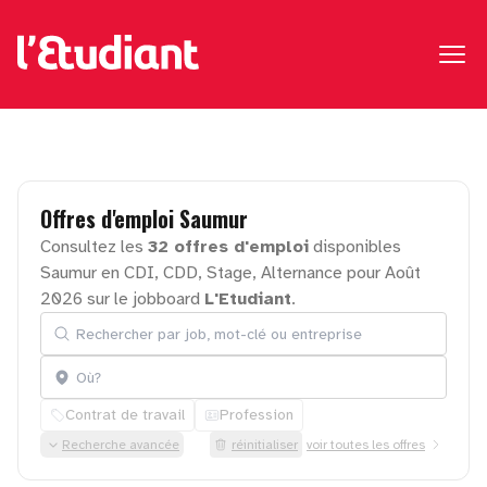
Offres
d'emploi
Saumur
Consultez les
32 offres d'emploi
disponibles
Saumur en CDI, CDD, Stage, Alternance pour Août
2026 sur le jobboard
L'Etudiant
.
Rechercher par job, mot-clé ou entreprise
Localisation
Contrat de travail
Profession
Recherche avancée
réinitialiser
voir toutes les offres