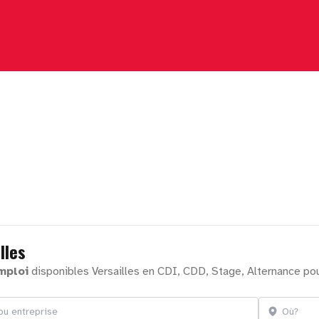
lles
mploi
disponibles Versailles en CDI, CDD, Stage, Alternance po
treprise
Localisation