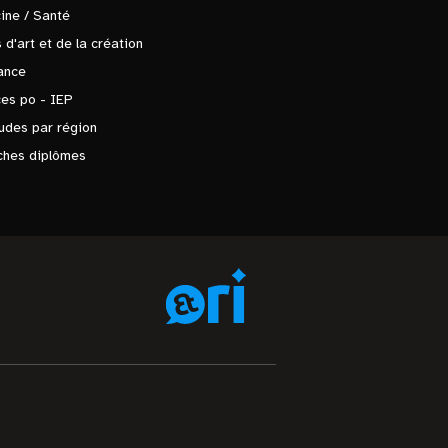
ine / Santé
 d'art et de la création
ance
es po - IEP
udes par région
ches diplômes