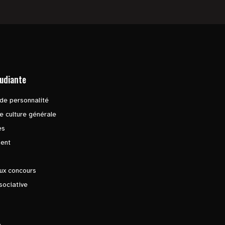
tudiante
de personnalité
e culture générale
es
ent
ux concours
sociative