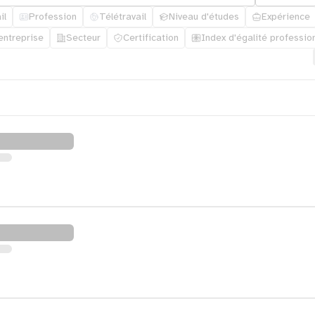
il
Profession
Télétravail
Niveau d'études
Expérience
'entreprise
Secteur
Certification
Index d'égalité professio