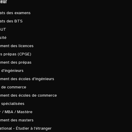
ieur
tats des examens
tats des BTS
BUT
sité
ment des licences
es prépas (CPGE)
ement des prépas
 d'ingénieurs
ment des écoles d'ingénieurs
s de commerce
ement des écoles de commerce
 spécialisées
 / MBA / Mastère
ement des masters
ational - Étudier à l'étranger