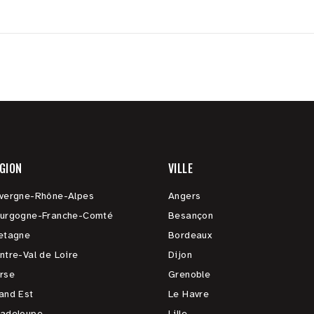
GION
VILLE
vergne-Rhône-Alpes
Angers
urgogne-Franche-Comté
Besançon
etagne
Bordeaux
ntre-Val de Loire
Dijon
rse
Grenoble
and Est
Le Havre
adeloupe
Lille