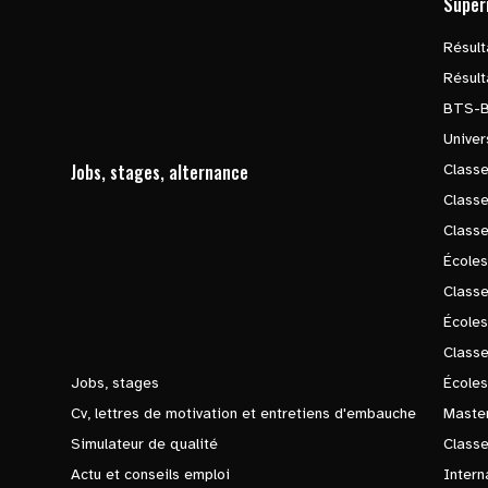
Supér
Résul
Résul
BTS-
Univer
Jobs, stages, alternance
Classe
Class
Class
Écoles
Classe
École
Class
Jobs, stages
Écoles
Cv, lettres de motivation et entretiens d'embauche
Master
Simulateur de qualité
Class
Actu et conseils emploi
Intern