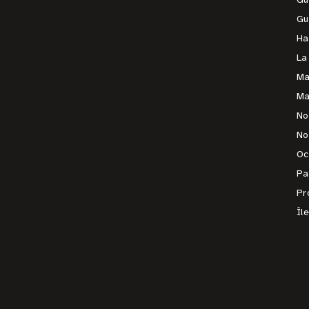
Gu
Ha
La
Ma
Ma
No
No
Oc
Pa
Pr
Îl