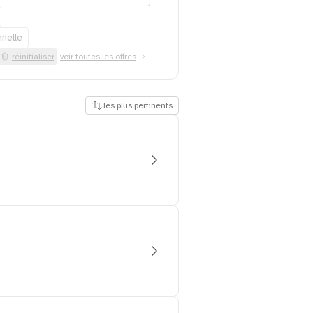
nnelle
réinitialiser
voir toutes les offres
les plus pertinents