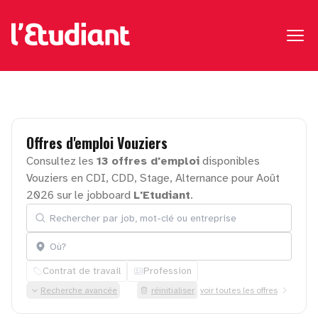
Offres
d'emploi
Vouziers
Consultez les
13 offres d'emploi
disponibles
Vouziers en CDI, CDD, Stage, Alternance pour Août
2026 sur le jobboard
L'Etudiant
.
Rechercher par job, mot-clé ou entreprise
Localisation
Contrat de travail
Profession
Recherche avancée
réinitialiser
voir toutes les offres