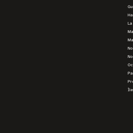
Gu
Ha
La
Ma
Ma
No
No
Oc
Pa
Pr
Îl