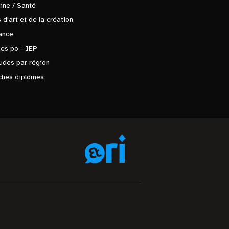
ine / Santé
 d'art et de la création
ance
es po - IEP
udes par région
ches diplômes