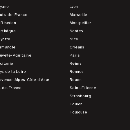
yane
Lyon
uts-de-France
Marseille
 Réunion
Montpellier
rtinique
Nantes
yotte
Nice
rmandie
Orléans
uvelle-Aquitaine
Paris
citanie
Reims
ys de la Loire
Rennes
ovence-Alpes-Côte d'Azur
Rouen
e-de-France
Saint-Étienne
Strasbourg
Toulon
Toulouse