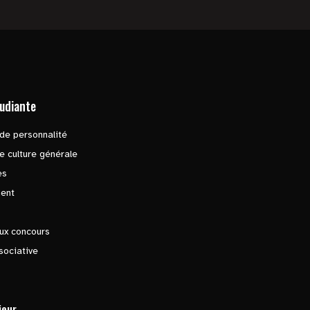
tudiante
de personnalité
e culture générale
es
ent
ux concours
sociative
ieur