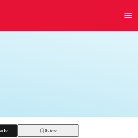
erte
Suivre