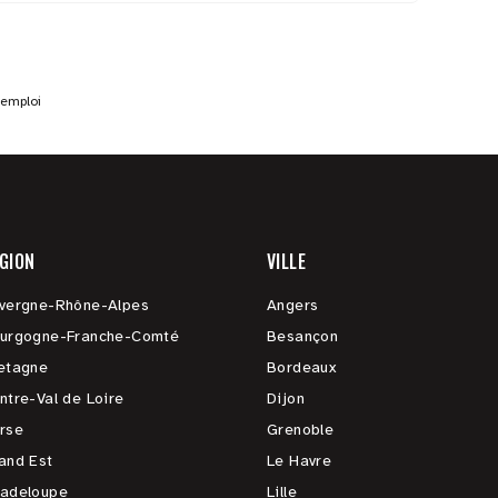
'emploi
GION
VILLE
vergne-Rhône-Alpes
Angers
urgogne-Franche-Comté
Besançon
etagne
Bordeaux
ntre-Val de Loire
Dijon
rse
Grenoble
and Est
Le Havre
adeloupe
Lille