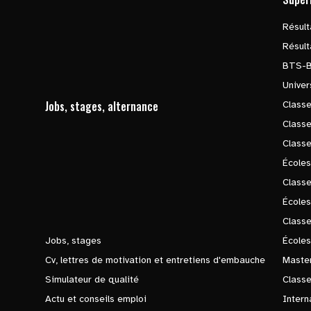
Résul
Résul
BTS-
Univer
Jobs, stages, alternance
Classe
Class
Class
Écoles
Classe
École
Class
Jobs, stages
Écoles
Cv, lettres de motivation et entretiens d'embauche
Master
Simulateur de qualité
Class
Actu et conseils emploi
Intern