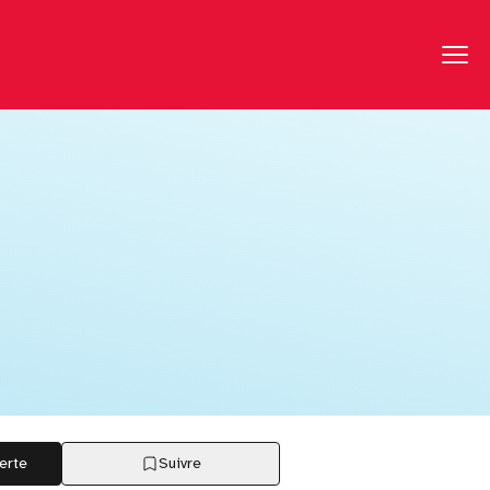
erte
Suivre