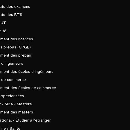
tats des examens
tats des BTS
BUT
sité
ment des licences
es prépas (CPGE)
ement des prépas
 d'ingénieurs
ment des écoles d'ingénieurs
s de commerce
ement des écoles de commerce
 spécialisées
 / MBA / Mastère
ement des masters
ational - Étudier à l'étranger
ine / Santé