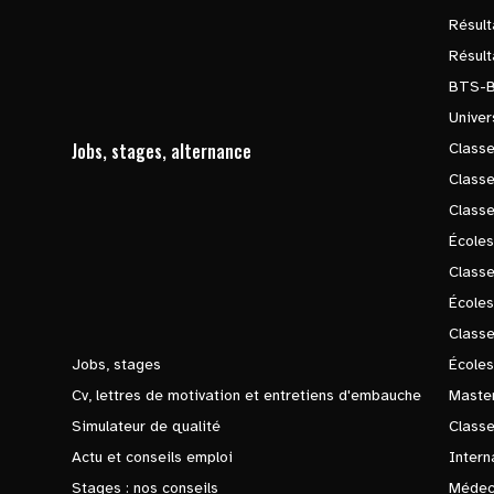
Résul
Résul
BTS-
Univer
Jobs, stages, alternance
Classe
Class
Class
Écoles
Classe
École
Class
Jobs, stages
Écoles
Cv, lettres de motivation et entretiens d'embauche
Master
Simulateur de qualité
Class
Actu et conseils emploi
Intern
Stages : nos conseils
Médec