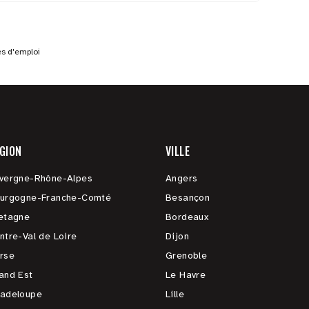
es d'emploi
GION
VILLE
vergne-Rhône-Alpes
Angers
urgogne-Franche-Comté
Besançon
etagne
Bordeaux
ntre-Val de Loire
Dijon
rse
Grenoble
and Est
Le Havre
adeloupe
Lille