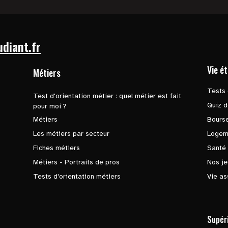
udiant.fr
Vie é
Métiers
Tests 
Test d'orientation métier : quel métier est fait
Quiz d
pour moi ?
Métiers
Bours
Les métiers par secteur
Logem
Fiches métiers
Santé
Métiers - Portraits de pros
Nos je
Tests d'orientation métiers
Vie as
Supér