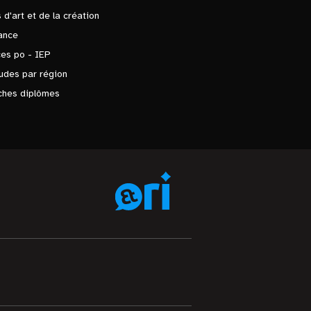
 d'art et de la création
ance
es po - IEP
udes par région
ches diplômes