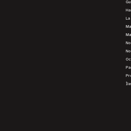
Gu
Ha
La
Ma
Ma
No
No
Oc
Pa
Pr
Îl