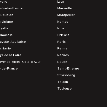
yane
Lyon
uts-de-France
Marseille
 Réunion
Montpellier
rtinique
Nantes
yotte
Nice
rmandie
Orléans
uvelle-Aquitaine
Paris
citanie
Reims
ys de la Loire
Rennes
ovence-Alpes-Côte d'Azur
Rouen
e-de-France
Saint-Étienne
Strasbourg
Toulon
Toulouse