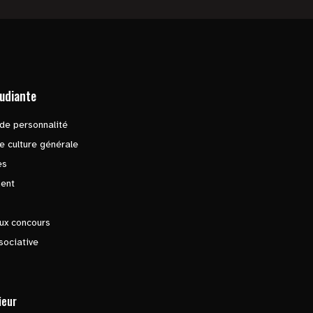
tudiante
de personnalité
e culture générale
es
ent
ux concours
sociative
ieur