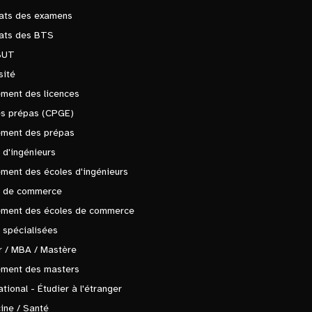
tats des examens
tats des BTS
BUT
sité
ment des licences
es prépas (CPGE)
ement des prépas
 d'ingénieurs
ment des écoles d'ingénieurs
s de commerce
ement des écoles de commerce
 spécialisées
 / MBA / Mastère
ement des masters
ational - Étudier à l'étranger
ine / Santé