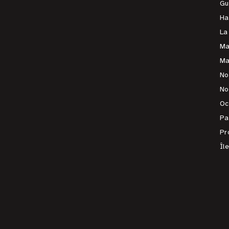
Gu
Ha
La
Ma
Ma
No
No
Oc
Pa
Pr
Îl