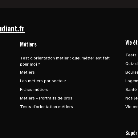
udiant.fr
Vie é
Métiers
Tests 
Test d'orientation métier : quel métier est fait
Quiz d
pour moi ?
Métiers
Bours
Les métiers par secteur
Logem
Fiches métiers
Santé
Métiers - Portraits de pros
Nos je
Tests d'orientation métiers
Vie as
Supér