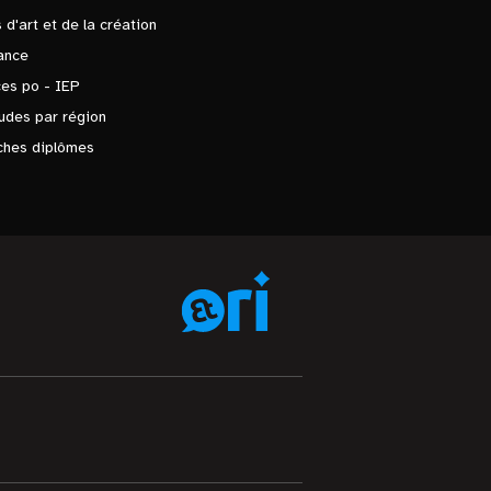
 d'art et de la création
ance
es po - IEP
udes par région
ches diplômes