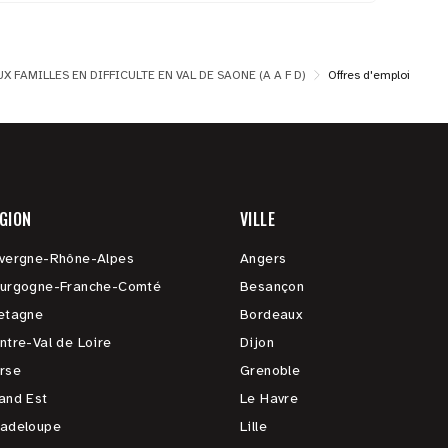
X FAMILLES EN DIFFICULTE EN VAL DE SAONE (A A F D)
Offres d'emploi
GION
VILLE
vergne-Rhône-Alpes
Angers
urgogne-Franche-Comté
Besançon
etagne
Bordeaux
ntre-Val de Loire
Dijon
rse
Grenoble
and Est
Le Havre
adeloupe
Lille