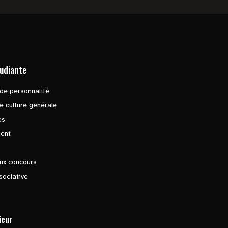
tudiante
de personnalité
e culture générale
es
ent
ux concours
sociative
ieur