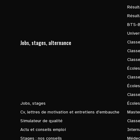
Résul
Résul
BTS-
Univer
Jobs, stages, alternance
Classe
Class
Class
Écoles
Classe
École
Class
Jobs, stages
Écoles
Cv, lettres de motivation et entretiens d'embauche
Master
Simulateur de qualité
Class
Actu et conseils emploi
Intern
Stages : nos conseils
Médec