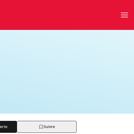
erte
Suivre