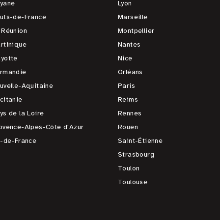
yane
Lyon
uts-de-France
Marseille
 Réunion
Montpellier
rtinique
Nantes
yotte
Nice
rmandie
Orléans
uvelle-Aquitaine
Paris
citanie
Reims
ys de la Loire
Rennes
ovence-Alpes-Côte d'Azur
Rouen
e-de-France
Saint-Étienne
Strasbourg
Toulon
Toulouse