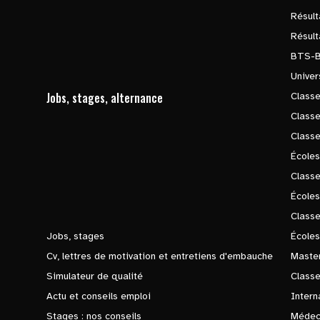
Résul
Résul
BTS-
Univer
Jobs, stages, alternance
Classe
Class
Class
Écoles
Classe
École
Class
Jobs, stages
Écoles
Cv, lettres de motivation et entretiens d'embauche
Master
Simulateur de qualité
Class
Actu et conseils emploi
Intern
Stages : nos conseils
Médec