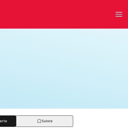
erte
Suivre