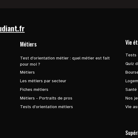
udiant.fr
Vie é
Métiers
Tests 
Test d'orientation métier : quel métier est fait
Quiz d
pour moi ?
Métiers
Bours
Les métiers par secteur
Logem
Fiches métiers
Santé
Métiers - Portraits de pros
Nos je
Tests d'orientation métiers
Vie as
Supér