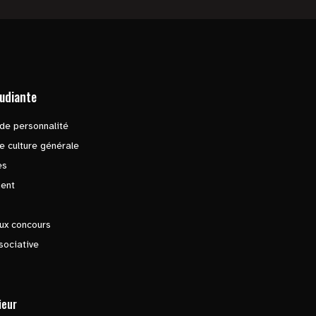
tudiante
de personnalité
e culture générale
es
ent
ux concours
sociative
ieur