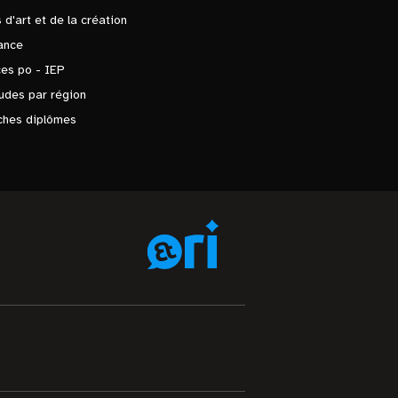
 d'art et de la création
ance
es po - IEP
udes par région
ches diplômes