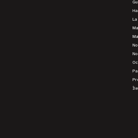
Gu
Ha
La
Ma
Ma
No
No
Oc
Pa
Pr
Îl