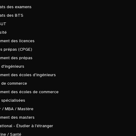
tats des examens
tats des BTS
BUT
sité
ment des licences
es prépas (CPGE)
ement des prépas
 d'ingénieurs
ment des écoles d'ingénieurs
s de commerce
ement des écoles de commerce
 spécialisées
 / MBA / Mastère
ement des masters
ational - Étudier à l'étranger
ine / Santé