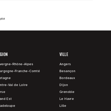
ploi
GION
VILLE
vergne-Rhône-Alpes
Angers
urgogne-Franche-Comté
Besançon
etagne
Bordeaux
ntre-Val de Loire
Dijon
rse
Grenoble
and Est
Le Havre
adeloupe
Lille