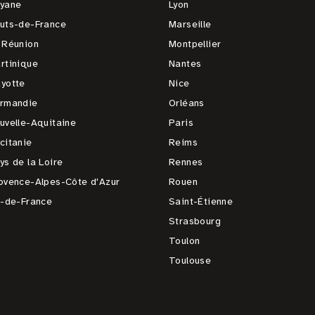
yane
Lyon
uts-de-France
Marseille
 Réunion
Montpellier
rtinique
Nantes
yotte
Nice
rmandie
Orléans
uvelle-Aquitaine
Paris
citanie
Reims
ys de la Loire
Rennes
ovence-Alpes-Côte d'Azur
Rouen
e-de-France
Saint-Étienne
Strasbourg
Toulon
Toulouse