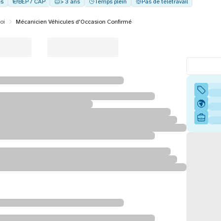
es
BEP / CAP
> 3 ans
Temps plein
Pas de télétravail
oi
Mécanicien Véhicules d'Occasion Confirmé