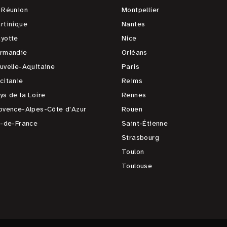
 Réunion
Montpellier
rtinique
Nantes
yotte
Nice
rmandie
Orléans
uvelle-Aquitaine
Paris
citanie
Reims
ys de la Loire
Rennes
ovence-Alpes-Côte d'Azur
Rouen
e-de-France
Saint-Étienne
Strasbourg
Toulon
Toulouse