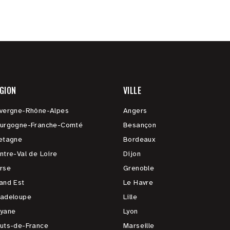
GION
VILLE
vergne-Rhône-Alpes
Angers
urgogne-Franche-Comté
Besançon
etagne
Bordeaux
ntre-Val de Loire
Dijon
rse
Grenoble
and Est
Le Havre
adeloupe
Lille
yane
Lyon
uts-de-France
Marseille