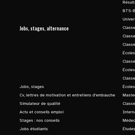
Résul
BTS-
Univer
Jobs, stages, alternance
Classe
Class
Class
Écoles
Classe
École
Class
Jobs, stages
Écoles
Cv, lettres de motivation et entretiens d'embauche
Master
Simulateur de qualité
Class
Actu et conseils emploi
Intern
Stages : nos conseils
Médec
Jobs étudiants
Études