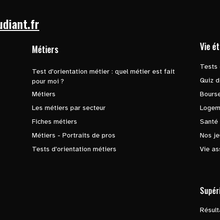
udiant.fr
Vie é
Métiers
Tests 
Test d'orientation métier : quel métier est fait
Quiz d
pour moi ?
Métiers
Bours
Les métiers par secteur
Logem
Fiches métiers
Santé
Métiers - Portraits de pros
Nos je
Tests d'orientation métiers
Vie as
Supér
Résul