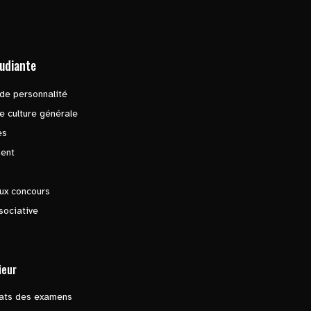
tudiante
de personnalité
e culture générale
es
ent
ux concours
sociative
ieur
tats des examens