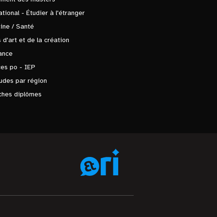
ational - Étudier à l'étranger
ine / Santé
 d'art et de la création
ance
es po - IEP
udes par région
ches diplômes