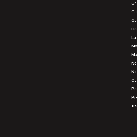
Gr
Gu
Gu
Ha
La
Ma
Ma
No
No
Oc
Pa
Pr
Îl