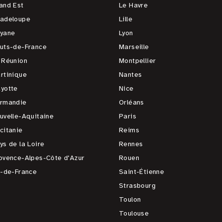
and Est
Le Havre
adeloupe
Lille
yane
Lyon
uts-de-France
Marseille
 Réunion
Montpellier
rtinique
Nantes
yotte
Nice
rmandie
Orléans
uvelle-Aquitaine
Paris
citanie
Reims
ys de la Loire
Rennes
ovence-Alpes-Côte d'Azur
Rouen
e-de-France
Saint-Étienne
Strasbourg
Toulon
Toulouse