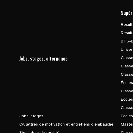
Supér
Résul
Résul
BTS-
Univer
Jobs, stages, alternance
Classe
Class
Class
Écoles
Classe
École
Class
Jobs, stages
Écoles
Cv, lettres de motivation et entretiens d'embauche
Master
Simulateur de qualité
Class