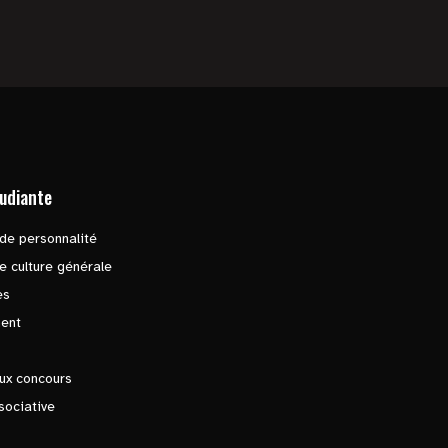
tudiante
de personnalité
e culture générale
es
ent
ux concours
sociative