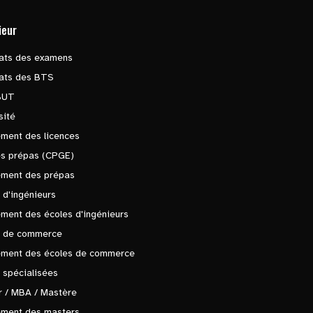
ieur
tats des examens
tats des BTS
BUT
sité
ment des licences
es prépas (CPGE)
ement des prépas
 d'ingénieurs
ment des écoles d'ingénieurs
s de commerce
ement des écoles de commerce
 spécialisées
 / MBA / Mastère
ement des masters