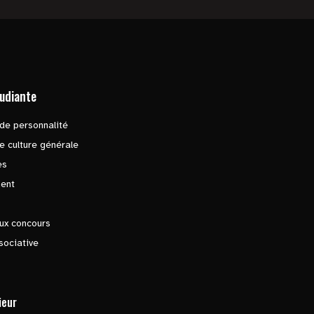
tudiante
de personnalité
e culture générale
es
ent
ux concours
sociative
ieur