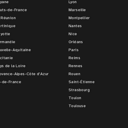
yane
Lyon
uts-de-France
Marseille
 Réunion
Montpellier
rtinique
Nantes
yotte
Nice
rmandie
Orléans
uvelle-Aquitaine
Paris
citanie
Reims
ys de la Loire
Rennes
ovence-Alpes-Côte d'Azur
Rouen
e-de-France
Saint-Étienne
Strasbourg
Toulon
Toulouse