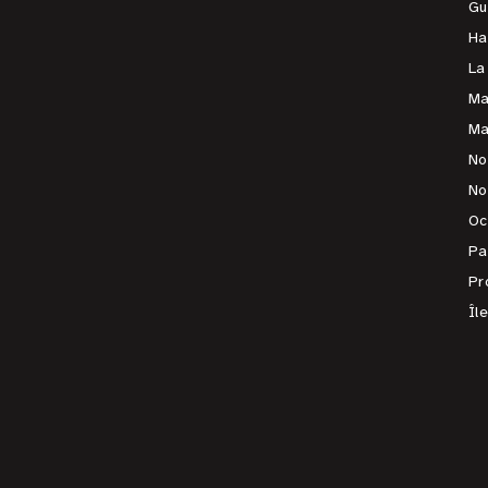
Gu
Ha
La
Ma
Ma
No
No
Oc
Pa
Pr
Îl