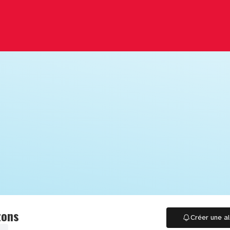
zons
Créer une al