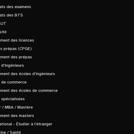
tats des examens
tats des BTS
BUT
sité
ment des licences
es prépas (CPGE)
ement des prépas
 d'ingénieurs
ment des écoles d'ingénieurs
s de commerce
ement des écoles de commerce
 spécialisées
 / MBA / Mastère
ement des masters
ational - Étudier à l'étranger
ine / Santé