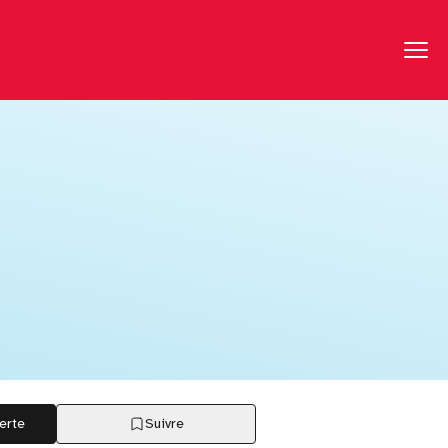
erte
Suivre