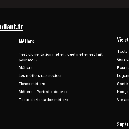
udiant.fr
Vie é
Métiers
Tests 
Test d'orientation métier : quel métier est fait
Quiz d
pour moi ?
Métiers
Bours
Les métiers par secteur
Logem
Fiches métiers
Santé
Métiers - Portraits de pros
Nos je
Tests d'orientation métiers
Vie as
Supér