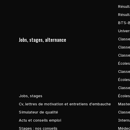
Résul
Résul
BTS-
Univer
Jobs, stages, alternance
Classe
Class
Class
Écoles
Classe
École
Class
Jobs, stages
Écoles
Cv, lettres de motivation et entretiens d'embauche
Master
Simulateur de qualité
Class
Actu et conseils emploi
Intern
Stages : nos conseils
Médec