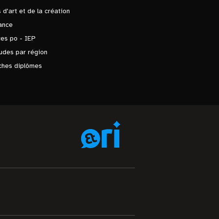
 d'art et de la création
ance
es po - IEP
udes par région
ches diplômes