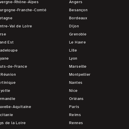
vergne-Rhône-Alpes
Angers
urgogne-Franche-Comté
Besançon
etagne
Bordeaux
ntre-Val de Loire
Dijon
rse
Grenoble
and Est
Le Havre
adeloupe
Lille
yane
Lyon
uts-de-France
Marseille
 Réunion
Montpellier
rtinique
Nantes
yotte
Nice
rmandie
Orléans
uvelle-Aquitaine
Paris
citanie
Reims
ys de la Loire
Rennes