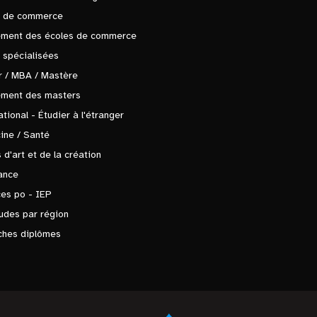
s de commerce
ement des écoles de commerce
 spécialisées
 / MBA / Mastère
ement des masters
ational - Étudier à l'étranger
ine / Santé
 d'art et de la création
ance
es po - IEP
udes par région
ches diplômes