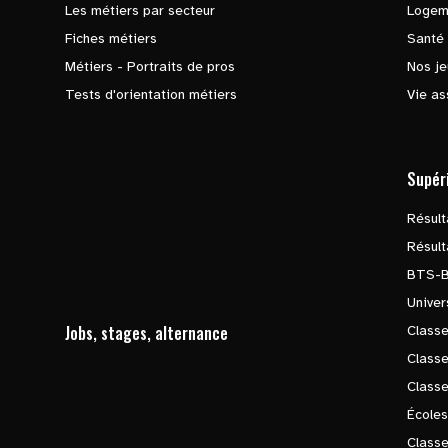
Les métiers par secteur
Logem
Fiches métiers
Santé
Métiers - Portraits de pros
Nos je
Tests d'orientation métiers
Vie as
Supér
Résul
Résul
BTS-
Univer
Jobs, stages, alternance
Classe
Class
Class
Écoles
Classe