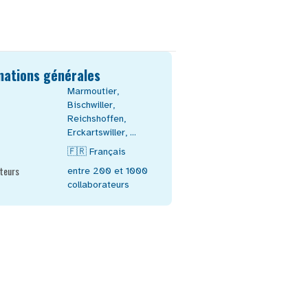
mations générales
Marmoutier
,
Bischwiller
,
Reichshoffen
,
Erckartswiller
, ...
🇫🇷
Français
teurs
entre 200 et 1000
collaborateurs