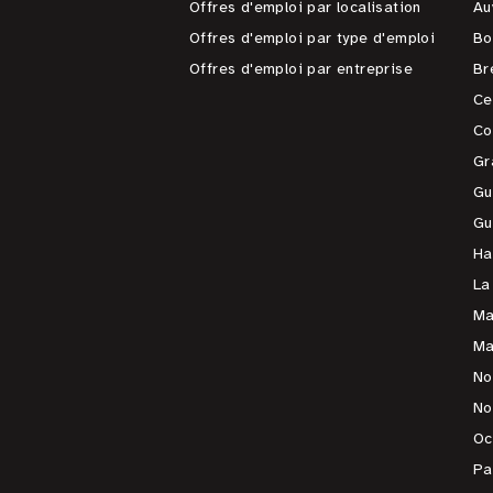
Offres d'emploi par localisation
Au
Offres d'emploi par type d'emploi
Bo
Offres d'emploi par entreprise
Br
Ce
Co
Gr
Gu
Gu
Ha
La
Ma
Ma
No
No
Oc
Pa