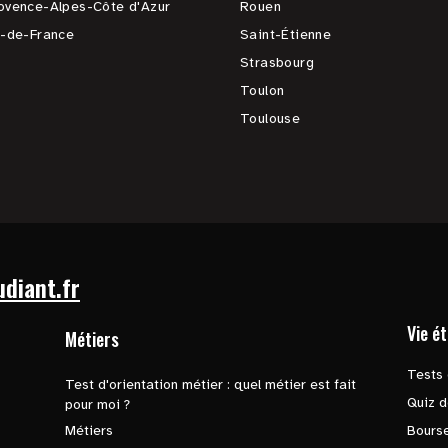
ovence-Alpes-Côte d'Azur
Rouen
e-de-France
Saint-Étienne
Strasbourg
Toulon
Toulouse
udiant.fr
Vie é
Métiers
Tests 
Test d'orientation métier : quel métier est fait
Quiz d
pour moi ?
Métiers
Bours