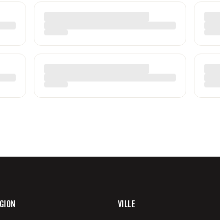
GION
VILLE