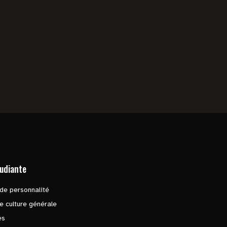
tudiante
de personnalité
e culture générale
es