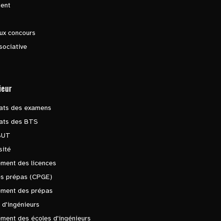
ent
ux concours
sociative
ieur
tats des examens
tats des BTS
BUT
sité
ment des licences
es prépas (CPGE)
ement des prépas
 d'ingénieurs
ment des écoles d'ingénieurs