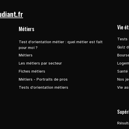
udiant.fr
Vie é
Métiers
Tests 
Test d'orientation métier : quel métier est fait
Quiz d
pour moi ?
Métiers
Bours
Les métiers par secteur
Logem
Fiches métiers
Santé
Métiers - Portraits de pros
Nos je
Tests d'orientation métiers
Vie as
Supér
Résul