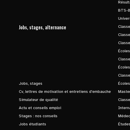
Résul
BTS-
Univer
Jobs, stages, alternance
Classe
Class
Class
Écoles
Classe
École
Class
Jobs, stages
Écoles
Cv, lettres de motivation et entretiens d'embauche
Master
Simulateur de qualité
Class
Actu et conseils emploi
Intern
Stages : nos conseils
Médec
Jobs étudiants
Études