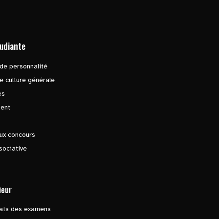
tudiante
de personnalité
e culture générale
es
ent
ux concours
sociative
ieur
tats des examens