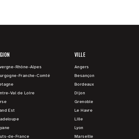
GION
VILLE
vergne-Rhône-Alpes
Angers
urgogne-Franche-Comté
Besançon
etagne
Bordeaux
ntre-Val de Loire
Dijon
rse
Grenoble
and Est
Le Havre
adeloupe
Lille
yane
Lyon
uts-de-France
Marseille