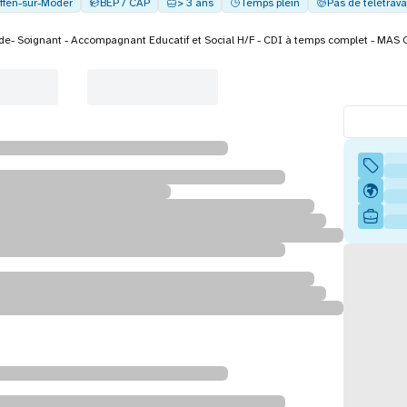
ffen-sur-Moder
BEP / CAP
> 3 ans
Temps plein
Pas de télétrava
de- Soignant - Accompagnant Educatif et Social H/F - CDI à temps complet - MAS 