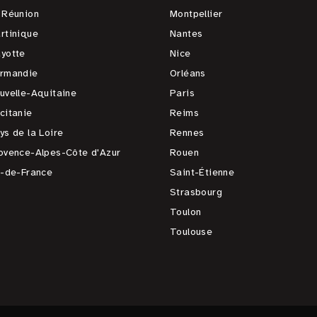
 Réunion
Montpellier
rtinique
Nantes
yotte
Nice
rmandie
Orléans
uvelle-Aquitaine
Paris
citanie
Reims
ys de la Loire
Rennes
ovence-Alpes-Côte d'Azur
Rouen
e-de-France
Saint-Étienne
Strasbourg
Toulon
Toulouse