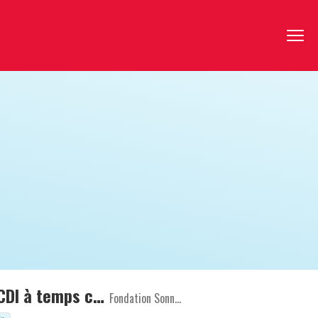
Aide- Soignant - Accompagnant Educatif et Social H/F - CDI à temps complet - MAS C.ZELL
Fondation Sonnenhof