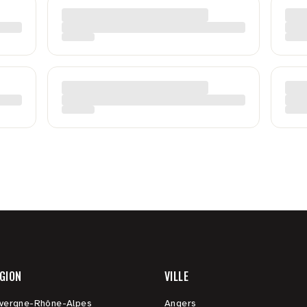
GION
VILLE
vergne-Rhône-Alpes
Angers