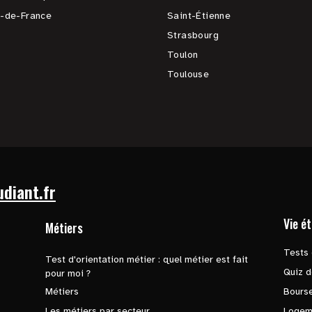
e-de-France
Saint-Étienne
Strasbourg
Toulon
Toulouse
udiant.fr
Vie é
Métiers
Tests 
Test d'orientation métier : quel métier est fait
Quiz d
pour moi ?
Métiers
Bours
Les métiers par secteur
Logem