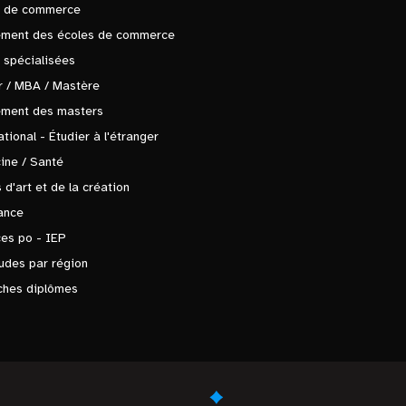
s de commerce
ement des écoles de commerce
 spécialisées
 / MBA / Mastère
ement des masters
ational - Étudier à l'étranger
ine / Santé
 d'art et de la création
ance
es po - IEP
udes par région
ches diplômes