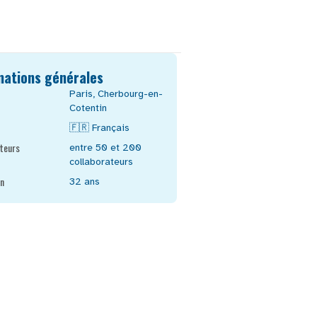
mations générales
Paris
,
Cherbourg-en-
Cotentin
🇫🇷
Français
teurs
entre 50 et 200
collaborateurs
n
32 ans