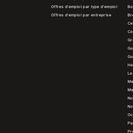
Offres d'emploi par type d'emploi
Bo
Offres d'emploi par entreprise
Br
Ce
Co
Gr
Gu
Gu
Ha
La
Ma
Ma
No
No
Oc
Pa
Pr