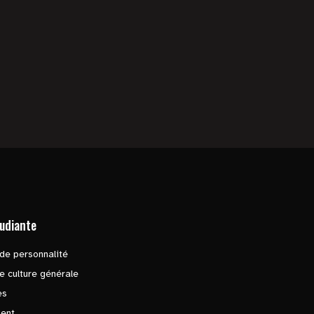
tudiante
de personnalité
e culture générale
es
ent