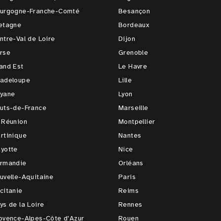
urgogne-Franche-Comté
Besançon
etagne
Bordeaux
ntre-Val de Loire
Dijon
rse
Grenoble
and Est
Le Havre
adeloupe
Lille
yane
Lyon
uts-de-France
Marseille
 Réunion
Montpellier
rtinique
Nantes
yotte
Nice
rmandie
Orléans
uvelle-Aquitaine
Paris
citanie
Reims
ys de la Loire
Rennes
ovence-Alpes-Côte d'Azur
Rouen