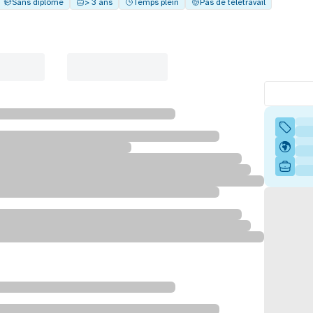
Sans diplôme
> 3 ans
Temps plein
Pas de télétravail