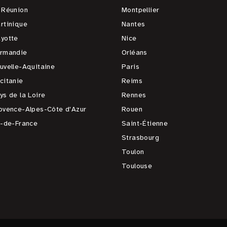
 Réunion
Montpellier
rtinique
Nantes
yotte
Nice
rmandie
Orléans
uvelle-Aquitaine
Paris
citanie
Reims
ys de la Loire
Rennes
ovence-Alpes-Côte d'Azur
Rouen
e-de-France
Saint-Étienne
Strasbourg
Toulon
Toulouse