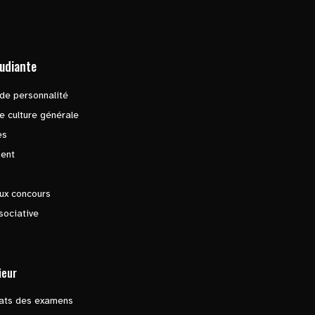
tudiante
de personnalité
e culture générale
es
ent
ux concours
sociative
ieur
tats des examens