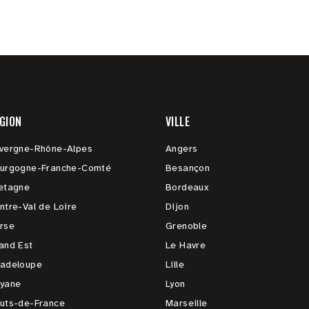
GION
VILLE
vergne-Rhône-Alpes
Angers
urgogne-Franche-Comté
Besançon
etagne
Bordeaux
ntre-Val de Loire
Dijon
rse
Grenoble
and Est
Le Havre
adeloupe
Lille
yane
Lyon
uts-de-France
Marseille