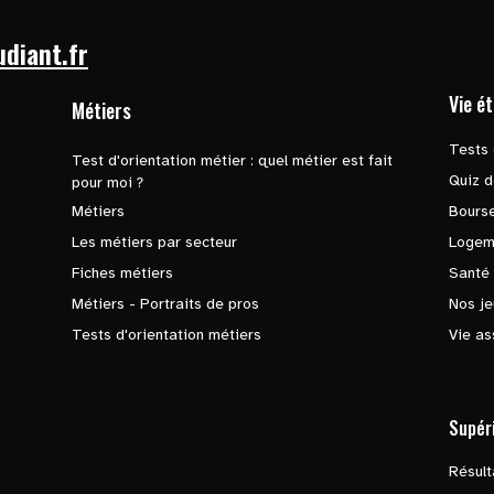
udiant.fr
Vie é
Métiers
Tests 
Test d'orientation métier : quel métier est fait
Quiz d
pour moi ?
Métiers
Bours
Les métiers par secteur
Logem
Fiches métiers
Santé
Métiers - Portraits de pros
Nos je
Tests d'orientation métiers
Vie as
Supér
Résul