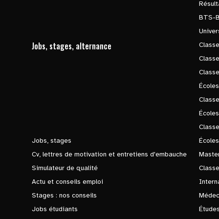
Résul
BTS-
Univer
Jobs, stages, alternance
Classe
Class
Class
Écoles
Classe
École
Class
Jobs, stages
Écoles
Cv, lettres de motivation et entretiens d'embauche
Master
Simulateur de qualité
Class
Actu et conseils emploi
Intern
Stages : nos conseils
Médec
Jobs étudiants
Études