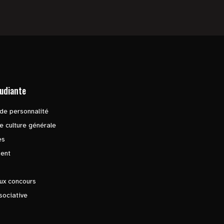
tudiante
de personnalité
e culture générale
es
ent
ux concours
sociative