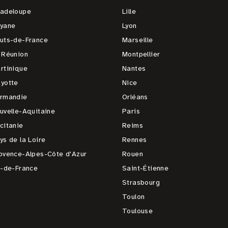
adeloupe
Lille
yane
Lyon
uts-de-France
Marseille
 Réunion
Montpellier
rtinique
Nantes
yotte
Nice
rmandie
Orléans
uvelle-Aquitaine
Paris
citanie
Reims
ys de la Loire
Rennes
ovence-Alpes-Côte d'Azur
Rouen
e-de-France
Saint-Étienne
Strasbourg
Toulon
Toulouse