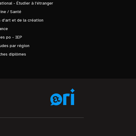
ational - Étudier à l'étranger
ine / Santé
 d'art et de la création
ance
es po - IEP
udes par région
ches diplômes