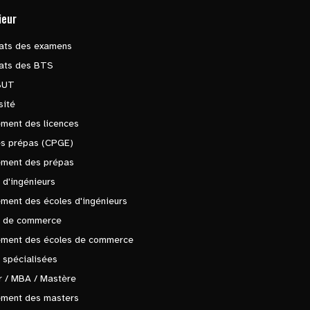
ieur
tats des examens
tats des BTS
BUT
sité
ment des licences
es prépas (CPGE)
ement des prépas
 d'ingénieurs
ment des écoles d'ingénieurs
s de commerce
ement des écoles de commerce
 spécialisées
 / MBA / Mastère
ement des masters