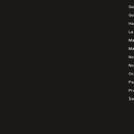
Gu
Gu
Ha
La
Ma
Ma
No
No
Oc
Pa
Pr
Îl