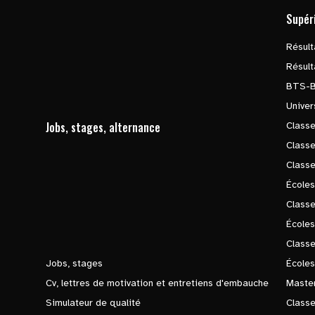
Supér
Résul
Résul
BTS-
Univer
Jobs, stages, alternance
Classe
Class
Class
Écoles
Classe
École
Class
Jobs, stages
Écoles
Cv, lettres de motivation et entretiens d'embauche
Master
Simulateur de qualité
Class