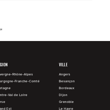
oi
GION
VILLE
vergne-Rhône-Alpes
Angers
urgogne-Franche-Comté
Besançon
etagne
Bordeaux
ntre-Val de Loire
Dijon
rse
Grenoble
and Est
Le Havre