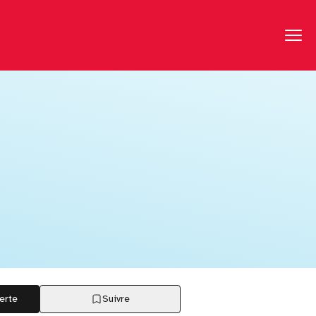
erte
Suivre