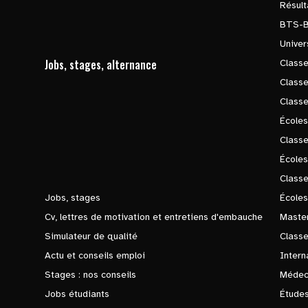
Résul
BTS-
Univer
Jobs, stages, alternance
Classe
Class
Class
Écoles
Classe
École
Class
Jobs, stages
Écoles
Cv, lettres de motivation et entretiens d'embauche
Master
Simulateur de qualité
Class
Actu et conseils emploi
Intern
Stages : nos conseils
Médec
Jobs étudiants
Études