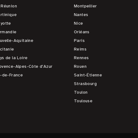
 Réunion
Montpellier
rtinique
Nantes
yotte
Nice
rmandie
Orléans
uvelle-Aquitaine
Paris
citanie
Reims
ys de la Loire
Rennes
ovence-Alpes-Côte d'Azur
Rouen
e-de-France
Saint-Étienne
Strasbourg
Toulon
Toulouse