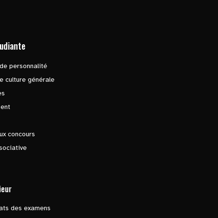
tudiante
de personnalité
e culture générale
es
ent
ux concours
sociative
ieur
tats des examens