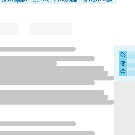
Sans diplôme
> 3 ans
Temps plein
Pas de télétravail