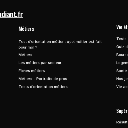
udiant.fr
Vie é
Métiers
Tests 
Test d'orientation métier : quel métier est fait
Quiz d
pour moi ?
Métiers
Bours
Les métiers par secteur
Logem
Fiches métiers
Santé
Métiers - Portraits de pros
Nos je
Tests d'orientation métiers
Vie as
Supér
Résul