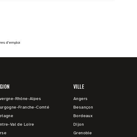
fres d'emploi
GION
VILLE
vergne-Rhône-Alpes
Angers
urgogne-Franche-Comté
Besançon
etagne
Bordeaux
ntre-Val de Loire
Dijon
rse
Grenoble