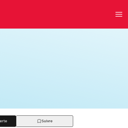
erte
Suivre