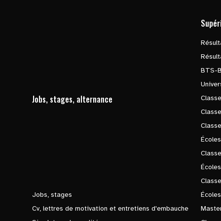
Supér
Résul
Résul
BTS-
Univer
Jobs, stages, alternance
Classe
Class
Class
Écoles
Classe
École
Class
Jobs, stages
Écoles
Cv, lettres de motivation et entretiens d'embauche
Master