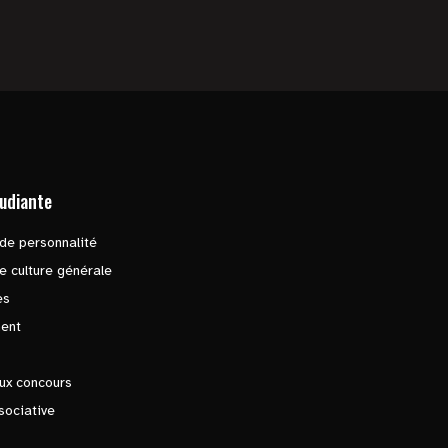
tudiante
de personnalité
e culture générale
es
ent
ux concours
sociative