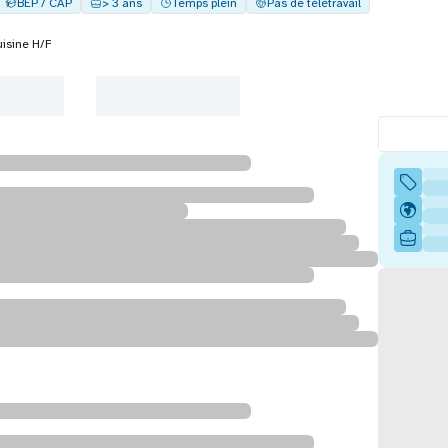
BEP / CAP
> 3 ans
Temps plein
Pas de télétravail
uisine H/F