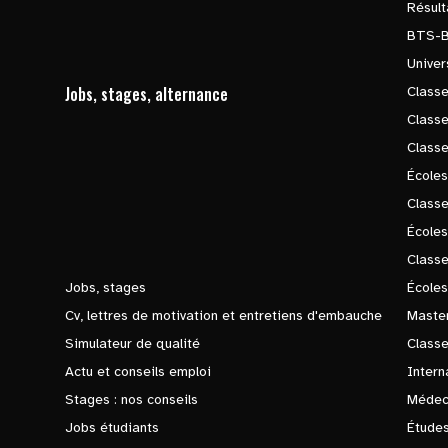
Résul
BTS-
Univer
Jobs, stages, alternance
Classe
Class
Class
Écoles
Classe
École
Class
Jobs, stages
Écoles
Cv, lettres de motivation et entretiens d'embauche
Master
Simulateur de qualité
Class
Actu et conseils emploi
Intern
Stages : nos conseils
Médec
Jobs étudiants
Études