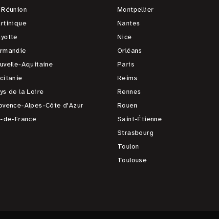
 Réunion
Montpellier
rtinique
Nantes
yotte
Nice
rmandie
Orléans
uvelle-Aquitaine
Paris
citanie
Reims
ys de la Loire
Rennes
ovence-Alpes-Côte d'Azur
Rouen
e-de-France
Saint-Étienne
Strasbourg
Toulon
Toulouse