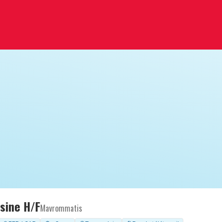
sine H/F
Mavrommatis