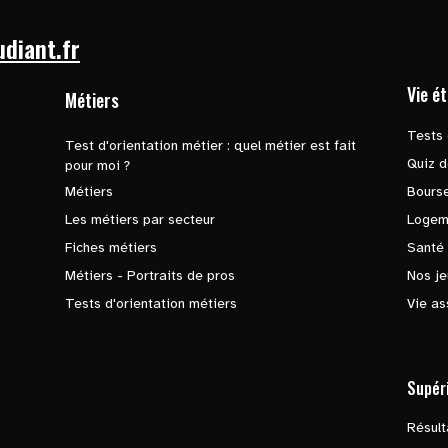
udiant.fr
Vie é
Métiers
Tests 
Test d'orientation métier : quel métier est fait
Quiz d
pour moi ?
Métiers
Bours
Les métiers par secteur
Logem
Fiches métiers
Santé
Métiers - Portraits de pros
Nos je
Tests d'orientation métiers
Vie as
Supér
Résul