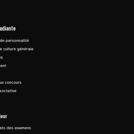
tudiante
de personnalité
e culture générale
es
ent
ux concours
sociative
ieur
tats des examens