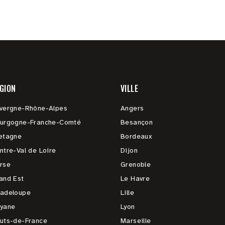
GION
VILLE
vergne-Rhône-Alpes
Angers
urgogne-Franche-Comté
Besançon
etagne
Bordeaux
ntre-Val de Loire
Dijon
rse
Grenoble
and Est
Le Havre
adeloupe
Lille
yane
Lyon
uts-de-France
Marseille