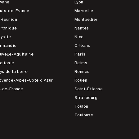
yane
Lyon
uts-de-France
Marseille
 Réunion
Montpellier
rtinique
Nantes
yotte
Nice
rmandie
Orléans
uvelle-Aquitaine
Paris
citanie
Reims
ys de la Loire
Rennes
ovence-Alpes-Côte d'Azur
Rouen
e-de-France
Saint-Étienne
Strasbourg
Toulon
Toulouse