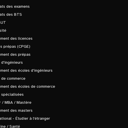
tats des examens
tats des BTS
BUT
sité
ment des licences
es prépas (CPGE)
ement des prépas
 d'ingénieurs
ment des écoles d'ingénieurs
s de commerce
ement des écoles de commerce
 spécialisées
 / MBA / Mastère
ement des masters
ational - Étudier à l'étranger
ine / Santé