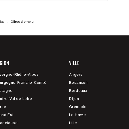
May
Offres d'emploi
GION
VILLE
vergne-Rhône-Alpes
Angers
urgogne-Franche-Comté
Besançon
etagne
Bordeaux
ntre-Val de Loire
Dijon
rse
Grenoble
and Est
Le Havre
adeloupe
Lille