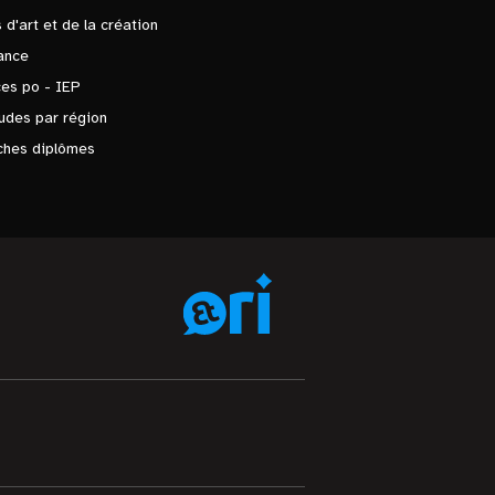
 d'art et de la création
ance
es po - IEP
udes par région
ches diplômes