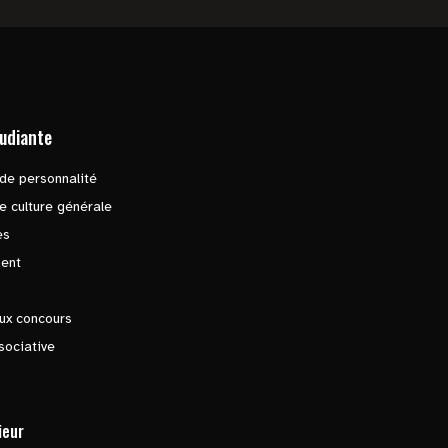
tudiante
de personnalité
e culture générale
es
ent
ux concours
sociative
ieur