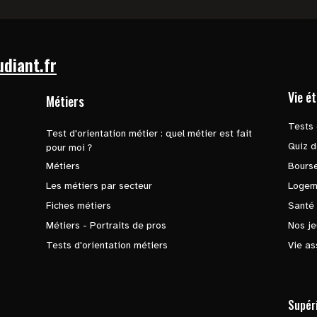
udiant.fr
Vie é
Métiers
Tests 
Test d'orientation métier : quel métier est fait
Quiz d
pour moi ?
Métiers
Bours
Les métiers par secteur
Logem
Fiches métiers
Santé
Métiers - Portraits de pros
Nos je
Tests d'orientation métiers
Vie as
Supér