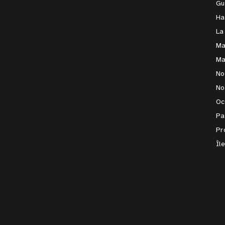
Gu
Ha
La
Ma
Ma
No
No
Oc
Pa
Pr
Îl