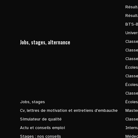
Résul
Résul
BTS-
Univer
Jobs, stages, alternance
Classe
Class
Class
Écoles
Classe
École
Class
Jobs, stages
Écoles
Cv, lettres de motivation et entretiens d'embauche
Master
Simulateur de qualité
Class
Actu et conseils emploi
Intern
Stages : nos conseils
Médec