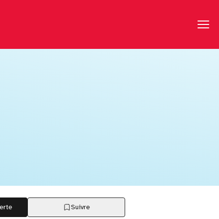
erte
Suivre