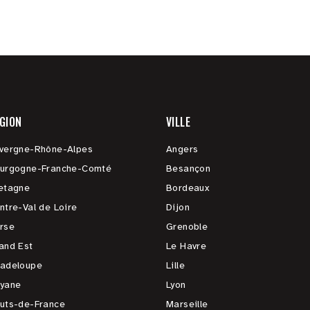
GION
VILLE
vergne-Rhône-Alpes
Angers
urgogne-Franche-Comté
Besançon
etagne
Bordeaux
ntre-Val de Loire
Dijon
rse
Grenoble
and Est
Le Havre
adeloupe
Lille
yane
Lyon
uts-de-France
Marseille