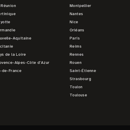
 Réunion
Montpellier
rtinique
Nantes
yotte
Nice
rmandie
Orléans
uvelle-Aquitaine
Paris
citanie
Reims
ys de la Loire
Rennes
ovence-Alpes-Côte d'Azur
Rouen
e-de-France
Saint-Étienne
Strasbourg
Toulon
Toulouse