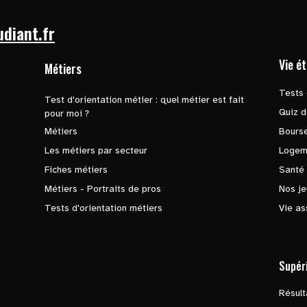
udiant.fr
Vie é
Métiers
Tests 
Test d'orientation métier : quel métier est fait
Quiz d
pour moi ?
Métiers
Bours
Les métiers par secteur
Logem
Fiches métiers
Santé
Métiers - Portraits de pros
Nos je
Tests d'orientation métiers
Vie as
Supér
Résul