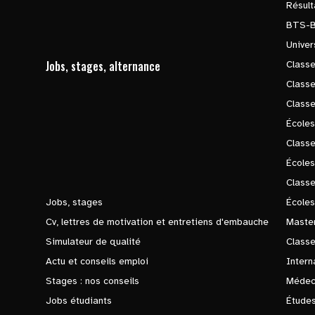
Résul
BTS-
Univer
Jobs, stages, alternance
Classe
Class
Class
Écoles
Classe
École
Class
Jobs, stages
Écoles
Cv, lettres de motivation et entretiens d'embauche
Master
Simulateur de qualité
Class
Actu et conseils emploi
Intern
Stages : nos conseils
Médec
Jobs étudiants
Études