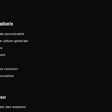
tudiante
de personnalité
e culture générale
es
ent
ux concours
sociative
ieur
tats des examens